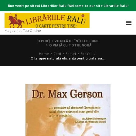
Bun venit pe siteul Librariilor Ralu! Welcome to our site Librariile Ralu!
Magazinul Tau Online
O PORŢIE ZILNICĂ DE ÎNŢELEPCIUNE
O VIAŢĂ CU TOTUL NOUĂ
Home
Carti
Edituri
For You
O terapie naturală eficientă pentru tratarea...