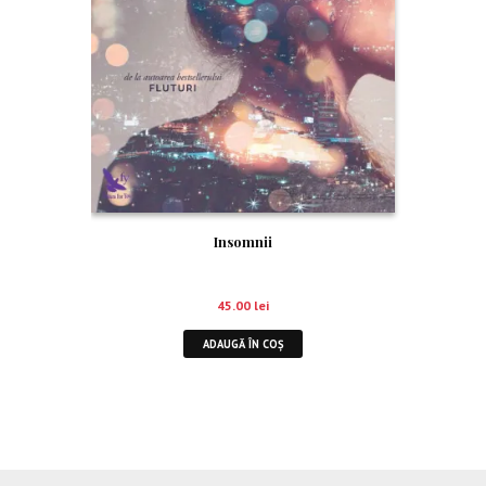
Insomnii
45.00
lei
ADAUGĂ ÎN COȘ