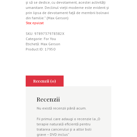
şi să se dedice, cu devotament, acestei activităţi
umanitare. Declinul vieţii moderne este evident şi
prin lipsa de devotament faţă de membrii bolnavi
din familie.” (Max Gerson)
Stoc epuizat
SKU:
9789737978382X
Categorie:
For You
Etichetă:
Max Gerson
Product ID:
17950
Recenzii (0)
Recenzii
Nu există recenzii până acum.
Fii primul care adaugi o recenzie la „O
terapie naturală eficientă pentru
tratarea cancerului şi a altor boli
grave – DVD inclus”