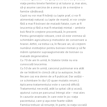
viaţa pentru binele familiei şi al tuturor şi, mai ales,
să-şi asume sarcina de a avea şi de a menţine o
familie sănătoasă.
Copiii nu vor mai fi hrăniţi cu lapte praf, ci vor fi
alimentaţi natural cu lapte de mamă; ei vor creşte
fără a mai fi bolnavi de maladii fatale, cum ar fi
leucemia şi fără a mai fi retardaţi mintal – ambele
boli fiind în creştere procentuală, în prezent.
Pentru generaţiile viitoare, cred că este vremea să
schimbăm agricultura şi metodele de conservare a
hranei. Altfel, va trebui ca, în fiecare an, să creştem
numărul instituţiilor pentru bolnavi mintali şi să fie
mărim spitalele supraaglomerate de bolnavi cu
maladii degenerative.
Cu 70 de ani în urmă, în Statele Unite nu era
cunoscută leucemia.
Cu 50 de ani în urmă, cancerul pulmonar era atât
de rar întâlnit în clinică cât şi la autopsie, încât
fiecare caz era demn de a fi publicat. Dar astăzi –
ce schimbare în rău! (O quae mutatis rerum.)
Aplicarea tratamentului este o sarcină dificilă.
Tratamentul necesită, atât la spital cât şi acasă,
ajutorul cuiva pe parcursul întregii zile – mai ales
în cazurile avansate, în care este în joc viaţa
pacientului, care şi aşa este foarte slăbit.
Familia trebuie să renunţe, în parte, la viaţa socială