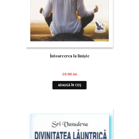
Întoarcerea la linişte
20.00
lei
ADAUGĂ ÎN COȘ