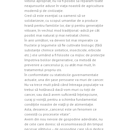
viitorul apropriat, nu va fi posibil să reparăm toate
neajunsurile aduse în viaţa noastră de agricultura
modernă şi de civilizaţie.
Cred că este esenţial ca oamenii să se
solidarizeze, cu scopul umanitar de a produce
hrană pentru familiile lor, dar şi pentru generaţiile
viitoare, în vechiul mod tradiţional -adică pe cât
posibil mai natural şi mai netratat chimic.
În anii următori, va deveni tot mai imperativ ca
fructele şi legumele să fie cultivate biologic (fără
substanţe chimice sintetice, insecticide, erbicide
etc.) ele urmând a fi folosite ca mijloc de protecţie
împotriva bolilor degenerative, ca metodă de
prevenire a cancerului şi, cu atât mai mult, în
tratamentul propriu-zis.
În conformitate cu statisticile guvernamentale
actuale, una din şase persoane va muri de cancer.
Nu va trece mult până când întreaga populaţie va
trebui să hotărască dacă vom muri cu toţii de
cancer, sau dacă avem suficientă înţelepciune,
curaj şi voinţă, pentru a schimba fundamental
condiţiile noastre de viaţă şi de alimentaţie.
Asta, deoarece „cancerul este un fenomen ce
coexistă cu procesele vitale”.
Avem din nou nevoie de gospodine adevărate, nu
de cele care doresc să economisească din timpul
necesar gătitului – de gospodine care să-şi dedice