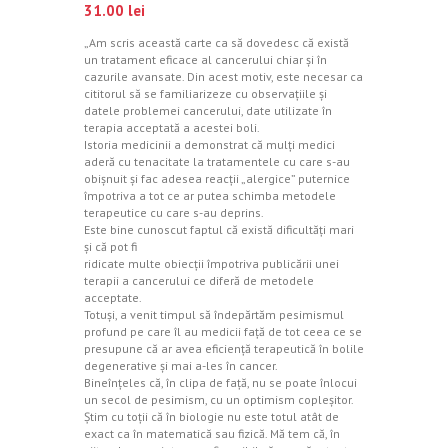
31.00
lei
„Am scris această carte ca să dovedesc că există
un tratament eficace al cancerului chiar şi în
cazurile avansate. Din acest motiv, este necesar ca
cititorul să se familiarizeze cu observaţiile şi
datele problemei cancerului, date utilizate în
terapia acceptată a acestei boli.
Istoria medicinii a demonstrat că mulţi medici
aderă cu tenacitate la tratamentele cu care s-au
obişnuit şi fac adesea reacţii „alergice” puternice
împotriva a tot ce ar putea schimba metodele
terapeutice cu care s-au deprins.
Este bine cunoscut faptul că există dificultăţi mari
şi că pot fi
ridicate multe obiecţii împotriva publicării unei
terapii a cancerului ce diferă de metodele
acceptate.
Totuşi, a venit timpul să îndepărtăm pesimismul
profund pe care îl au medicii faţă de tot ceea ce se
presupune că ar avea eficienţă terapeutică în bolile
degenerative şi mai a-les în cancer.
Bineînţeles că, în clipa de faţă, nu se poate înlocui
un secol de pesimism, cu un optimism copleşitor.
Ştim cu toţii că în biologie nu este totul atât de
exact ca în matematică sau fizică. Mă tem că, în