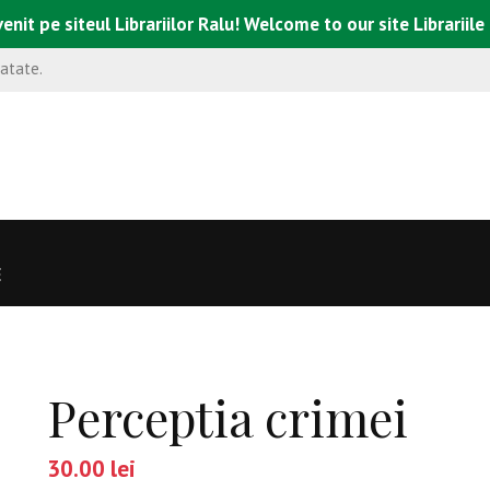
enit pe siteul Librariilor Ralu! Welcome to our site Librariile
natate.
E
Perceptia crimei
30.00
lei