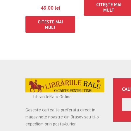
european al
CITEȘTE MAI
49.00
lei
MULT
drepturilor omului
CITEȘTE MAI
MULT
CAU
LibrariileRalu Online
Gaseste cartea ta preferata direct in
magazinele noastre din Brasov sau ti-o
expediem prin posta/curier.