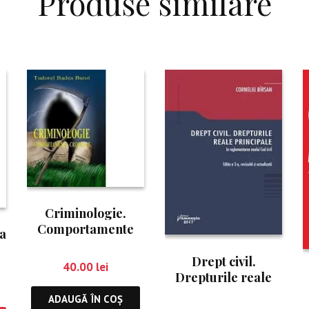
Produse similare
Criminologie.
Comportamente
a
criminale
Drept civil.
40.00
lei
Drepturile reale
principale Ed. 3
ADAUGĂ ÎN COȘ