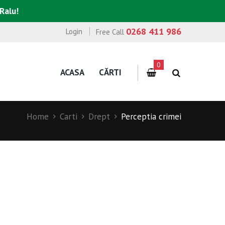
 Ralu!
0268 411 986
Login
Free Call
0
ACASA
CĂRTI
Home
Carti
Drept
Perceptia crimei