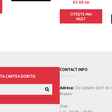
85.00
lei
CITEȘTE MAI
MULT
CONTACT INFO
TA CARTEA DORITA
Adresa:
Str. Johann Gott Nr. 
Brasov
Orar: