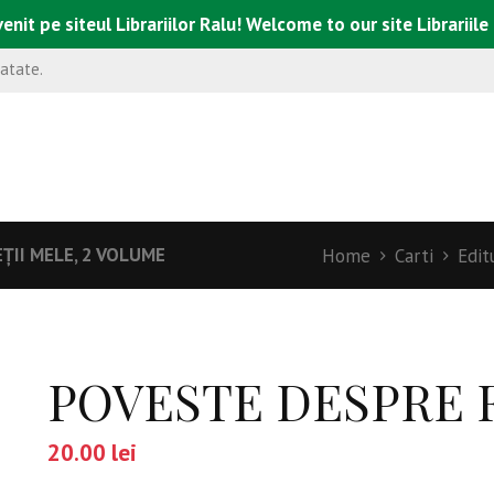
enit pe siteul Librariilor Ralu! Welcome to our site Librariile
natate.
ȚII MELE, 2 VOLUME
Home
Carti
Edit
POVESTE DESPRE F
20.00
lei