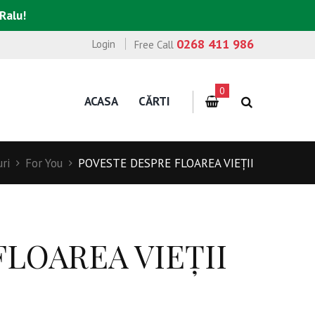
 Ralu!
0268 411 986
Login
Free Call
0
ACASA
CĂRTI
uri
For You
POVESTE DESPRE FLOAREA VIEȚII
LOAREA VIEȚII