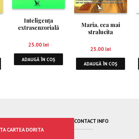
Inteligenţa
Maria, cea mai
extrasenzorială
stralucita
educatoare din
25.00
lei
istorie
25.00
lei
ADAUGĂ ÎN COȘ
ADAUGĂ ÎN COȘ
CONTACT INFO
TA CARTEA DORITA