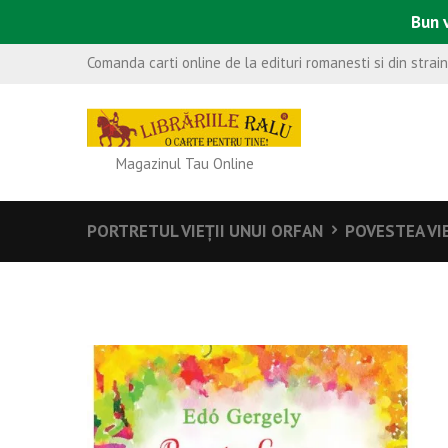
Bun v
Comanda carti online de la edituri romanesti si din strai
Magazinul Tau Online
PORTRETUL VIEȚII UNUI ORFAN
POVESTEA VIE