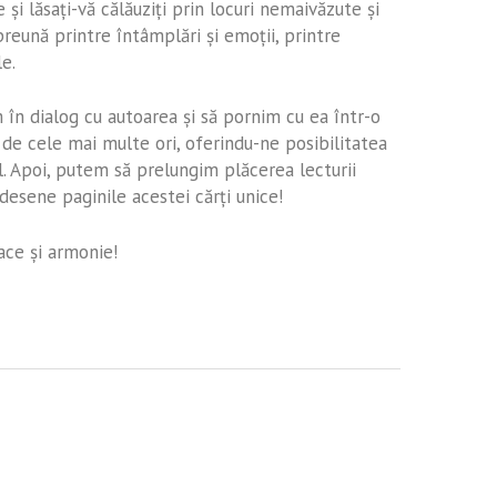
 și lăsați-vă călăuziți prin locuri nemaivăzute și
reună printre întâmplări și emoții, printre
le.
 în dialog cu autoarea și să pornim cu ea într-o
 de cele mai multe ori, oferindu-ne posibilitatea
ul. Apoi, putem să prelungim plăcerea lecturii
desene paginile acestei cărți unice!
ace și armonie!