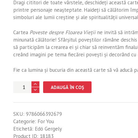
Dragi cititori de toate vârstele, deschideți această carte
printre personaje neașteptate. Haideți să călătorim împ
simboluri ale lumii creștine și ale spiritualității universa
Cartea
Poveste despre Floarea Vieții
ne invită să intrăm
minunată călătorie! Sfârșitul poveștilor rămâne deschis
să participăm la crearea ei și chiar să reinventăm final
creând imagini pe tema fiecărei povești și decorând cu 
Fie ca lumina și bucuria din această carte să vă aducă p
Cantitate
ADAUGĂ ÎN COȘ
POVESTE
DESPRE
FLOAREA
SKU:
9786066392679
VIEȚII
Categorie:
For You
Etichetă:
Edó Gergely
Product ID:
18183