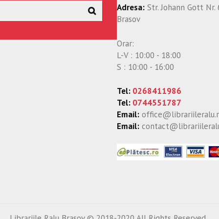
Adresa:
Str. Johann Gott Nr. 
Brasov
Orar:
L-V : 10:00 - 18:00
S : 10:00 - 16:00
Tel:
0268411986
Tel:
0744551787
Email:
office@librariileralu.
Email:
contact@librariileral
Librariile Ralu Brasov © 2018-2020 All Rights Reserved.