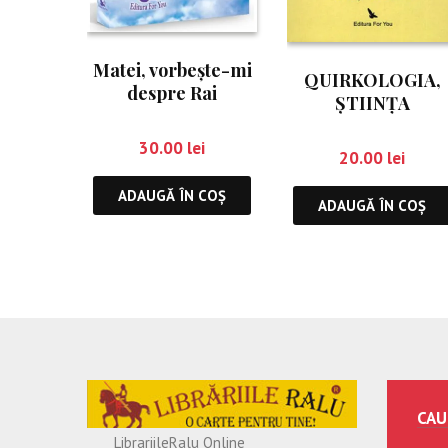
Matei, vorbește-mi
QUIRKOLOGIA,
despre Rai
ŞTIINŢA
BIZARULUI
30.00
lei
20.00
lei
ADAUGĂ ÎN COȘ
ADAUGĂ ÎN COȘ
CAU
LibrariileRalu Online