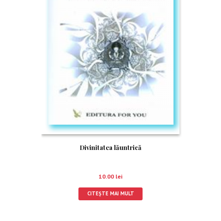
Divinitatea lăuntrică
10.00
lei
CITEȘTE MAI MULT