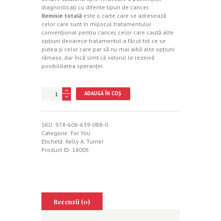
diagnosticaţi cu diferite tipuri de cancer.
Remisie totală
este o carte care se adresează
celor care sunt în mijlocul tratamentului
convenţional pentru cancer, celor care caută alte
opţiuni deoarece tratamentul a făcut tot ce se
putea şi celor care par să nu mai aibă alte opţiuni
rămase, dar încă simt că viitorul le rezervă
posibilitatea speranţei.
Cantitate
ADAUGĂ ÎN COȘ
Remisie
totală
SKU:
978-606-639-088-0
Categorie:
For You
Etichetă:
Kelly A. Turner
Product ID:
18005
Recenzii (0)