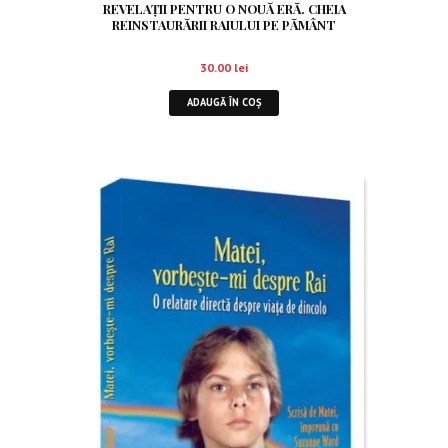
REVELAȚII PENTRU O NOUĂ ERĂ. CHEIA
REINSTAURĂRII RAIULUI PE PĂMÂNT
30.00
lei
ADAUGĂ ÎN COȘ