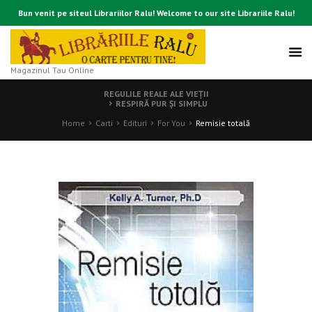
Bun venit pe siteul Librariilor Ralu! Welcome to our site Librariile Ralu!
Magazinul Tau Online
REGULILE REALE ALE VIEŢII
RESPIRĂ PUR ŞI SIMPLU
Home
Carti
Edituri
For You
Remisie totală