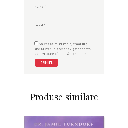
Nume
*
Email
*
Salvează-mi numele, emailul și
site-ul web în acest navigator pentru
data viitoare când o să comentez.
Produse similare