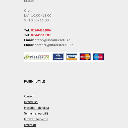
Brasov
Orar:
L-V : 10:00 - 18:00
S : 10:00 - 16:00
Tel:
0268411986
Tel:
0744551787
Email:
office@librariileralu.ro
Email:
contact@librariileralu.ro
PAGINI UTILE
Contact
Despre noi
Modalitati de plata
Termeni si conditii
Intrebari frecvente
Returnari