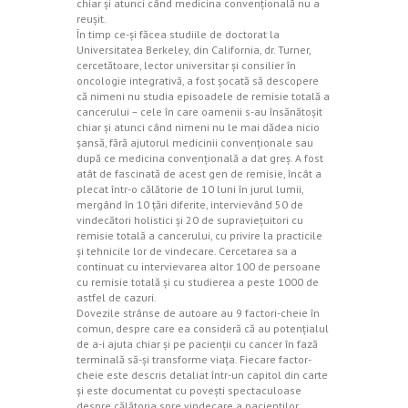
chiar şi atunci când medicina convenţională nu a
reuşit.
În timp ce-şi făcea studiile de doctorat la
Universitatea Berkeley, din California, dr. Turner,
cercetătoare, lector universitar şi consilier în
oncologie integrativă, a fost şocată să descopere
că nimeni nu studia episoadele de remisie totală a
cancerului – cele în care oamenii s-au însănătoşit
chiar şi atunci când nimeni nu le mai dădea nicio
şansă, fără ajutorul medicinii convenţionale sau
după ce medicina convenţională a dat greş. A fost
atât de fascinată de acest gen de remisie, încât a
plecat într-o călătorie de 10 luni în jurul lumii,
mergând în 10 ţări diferite, intervievând 50 de
vindecători holistici şi 20 de supravieţuitori cu
remisie totală a cancerului, cu privire la practicile
şi tehnicile lor de vindecare. Cercetarea sa a
continuat cu intervievarea altor 100 de persoane
cu remisie totală şi cu studierea a peste 1000 de
astfel de cazuri.
Dovezile strânse de autoare au 9 factori-cheie în
comun, despre care ea consideră că au potenţialul
de a-i ajuta chiar şi pe pacienţii cu cancer în fază
terminală să-şi transforme viaţa. Fiecare factor-
cheie este descris detaliat într-un capitol din carte
şi este documentat cu poveşti spectaculoase
despre călătoria spre vindecare a pacienţilor