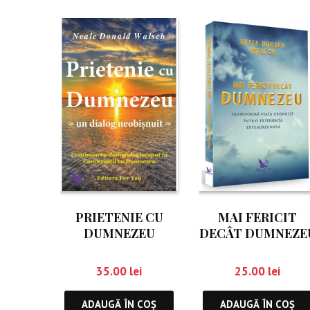
PRIETENIE CU
MAI FERICIT
DUMNEZEU
DECÂT DUMNEZE
35.00
lei
25.00
lei
ADAUGĂ ÎN COȘ
ADAUGĂ ÎN COȘ