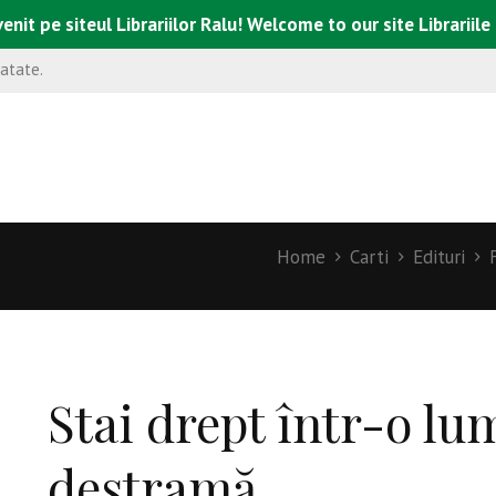
enit pe siteul Librariilor Ralu! Welcome to our site Librariile
natate.
Home
Carti
Edituri
Stai drept într-o lu
destramă