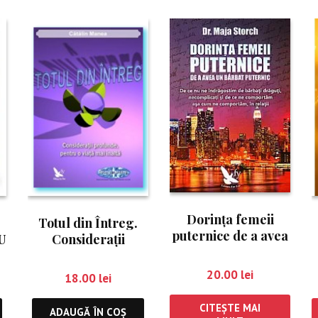
Dorinţa femeii
Totul din Întreg.
puternice de a avea
U
Consideraţii
un bărbat puternic
profunde, pentru o
viaţă mai înaltă
20.00
lei
18.00
lei
CITEȘTE MAI
ADAUGĂ ÎN COȘ