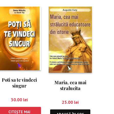
Poti sa te vindeci
Maria, cea mai
singur
stralucita
educatoare din
30.00
lei
istorie
25.00
lei
CITEȘTE MAI