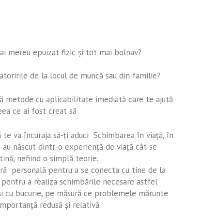
mai mereu epuizat fizic şi tot mai bolnav?
datoririle de la locul de muncă sau din familie?
ră metode cu aplicabilitate imediată care te ajută
ceea ce ai fost creat să
ă te va încuraja să-ţi aduci Schimbarea în viaţă, în
 s-au născut dintr-o experienţă de viaţă cât se
ină, nefiind o simplă teorie.
itură personală pentru a se conecta cu tine de la
a pentru a realiza schimbările necesare astfel
e şi cu bucurie, pe măsură ce problemele mărunte
importanţă redusă şi relativă.