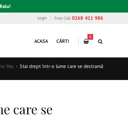
 Ralu!
0268 411 986
Login
Free Call
0
ACASA
CĂRTI
For You
Stai drept într-o lume care se destramă
me care se