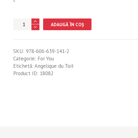
Cantitate
ADAUGĂ ÎN COȘ
Stai
drept
într-
SKU:
978-606-639-141-2
o
Categorie:
For You
lume
Etichetă:
Angelique du Toit
care
Product ID:
18082
se
destramă