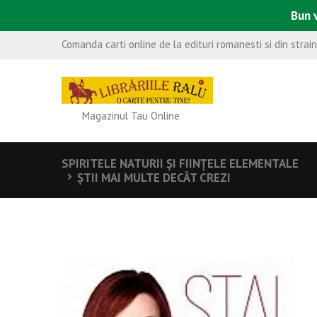
Bun v
Comanda carti online de la edituri romanesti si din strai
Magazinul Tau Online
SPIRITELE NATURII ŞI FIINŢELE ELEMENTALE
ŞTII MAI MULTE DECÂT CREZI