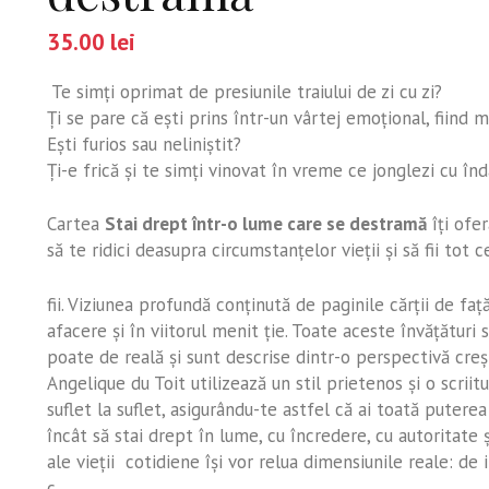
35.00
lei
Te simţi oprimat de presiunile traiului de zi cu zi?
Ţi se pare că eşti prins într-un vârtej emoţional, fiind 
Eşti furios sau neliniştit?
Ţi-e frică şi te simţi vinovat în vreme ce jonglezi cu în
Cartea
Stai drept într-o lume care se destramă
îţi ofe
să te ridici deasupra circumstanţelor vieţii şi să fii tot 
fii. Viziunea profundă conţinută de paginile cărţii de faţ
afacere şi în viitorul menit ţie. Toate aceste învăţături
poate de reală şi sunt descrise dintr-o perspectivă creşt
Angelique du Toit utilizează un stil prietenos şi o scri
suflet la suflet, asigurându-te astfel că ai toată putere
încât să stai drept în lume, cu încredere, cu autoritat
ale vieţii cotidiene îşi vor relua dimensiunile reale: de 
c