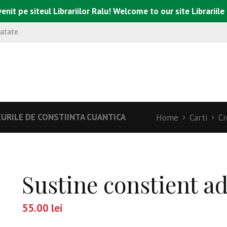
enit pe siteul Librariilor Ralu! Welcome to our site Librariile
natate.
XURILE DE CONSTIINTA CUANTICA
Home
Carti
Cr
Sustine constient a
55.00
lei