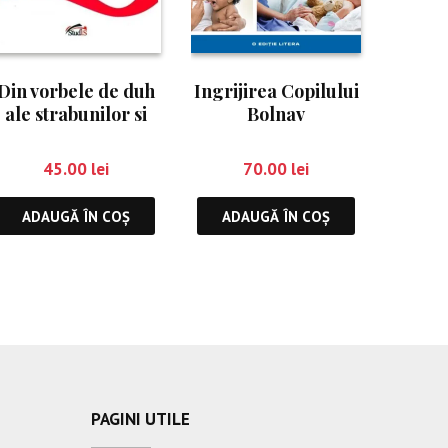
Din vorbele de duh
Ingrijirea Copilului
ale strabunilor si
Bolnav
fluxurile de
constiinta cuantica
45.00
lei
70.00
lei
ADAUGĂ ÎN COȘ
ADAUGĂ ÎN COȘ
PAGINI UTILE