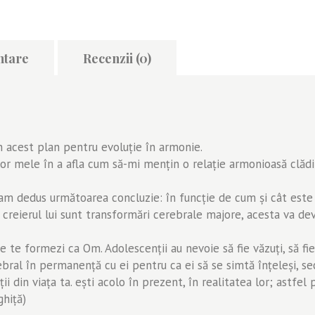
ntare
Recenzii (0)
n acest plan pentru evoluţie în armonie.
ilor mele în a afla cum să-mi menţin o relaţie armonioasă clădi
e am dedus următoarea concluzie: în funcţie de cum şi cât este
 creierul lui sunt transformări cerebrale majore, acesta va de
te formezi ca Om. Adolescenţii au nevoie să fie văzuţi, să fie s
ral în permanenţă cu ei pentru ca ei să se simtă înţeleşi, secu
ii din viaţa ta. eşti acolo în prezent, în realitatea lor; astfel
ghiţă)