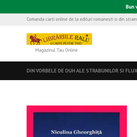
Bun v
Comanda carti online de la edituri romanesti si din strai
Magazinul Tau Online
DIN VORBELE DE DUH ALE STRABUNILOR SI FLU