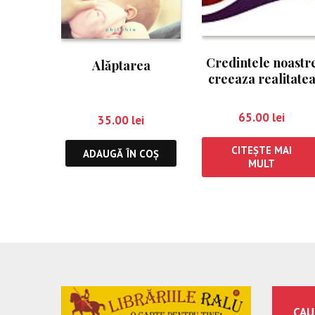
Credintele noastr
Alăptarea
creeaza realitate
noastra
65.00
lei
35.00
lei
CITEȘTE MAI
ADAUGĂ ÎN COȘ
MULT
CAU