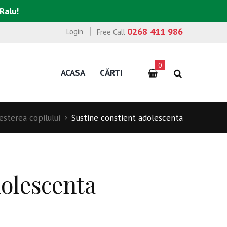
 Ralu!
0268 411 986
Login
Free Call
0
ACASA
CĂRTI
esterea copilului
Sustine constient adolescenta
dolescenta