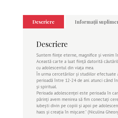
Descriere
Informații suplime
Descriere
Suntem fiinţe eterne, magnifice şi venim î
Această carte a luat fiinţă datorită căutăr
cu adolescentul din viaţa mea.
În urma cercetărilor şi studiilor efectuat
perioadă între 12-24 de ani. atunci când în
şi spiritual.
Perioada adolescenţei este perioada în care 
părinţi avem menirea să fim conectaţi cereb
iubeşti divin pe copiii şi apoi pe adolescenţ
haos şi creaţia în mişcare.” (Niculina Gheor