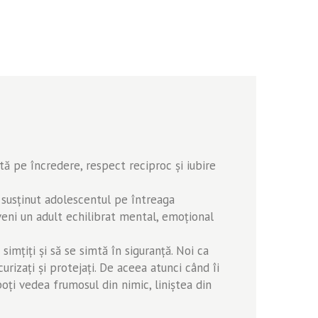
tă pe încredere, respect reciproc şi iubire
 susţinut adolescentul pe întreaga
veni un adult echilibrat mental, emoţional
imţiţi şi să se simtă în siguranţă. Noi ca
rizaţi şi protejaţi. De aceea atunci când îi
 poţi vedea frumosul din nimic, liniştea din