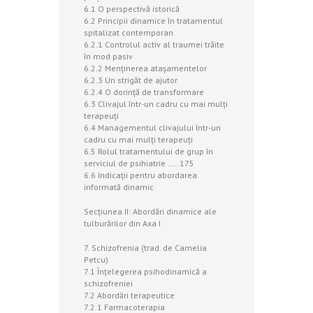
6.1 O perspectivă istorică
6.2 Principii dinamice în tratamentul
spitalizat contemporan
6.2.1 Controlul activ al traumei trăite
în mod pasiv
6.2.2 Menţinerea ataşamentelor
6.2.3 Un strigăt de ajutor
6.2.4 O dorinţă de transformare
6.3 Clivajul într-un cadru cu mai mulţi
terapeuţi
6.4 Managementul clivajului într-un
cadru cu mai mulţi terapeuţi
6.5 Rolul tratamentului de grup în
serviciul de psihiatrie …..175
6.6 Indicaţii pentru abordarea
informată dinamic
Secţiunea II: Abordări dinamice ale
tulburărilor din Axa I
7. Schizofrenia (trad. de Camelia
Petcu)
7.1 Înţelegerea psihodinamică a
schizofreniei
7.2 Abordări terapeutice
7.2.1 Farmacoterapia