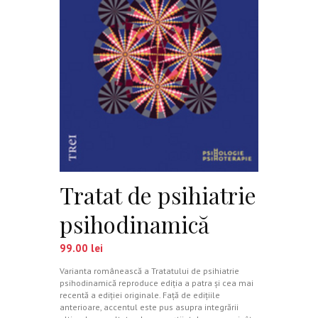
Tratat de psihiatrie
psihodinamică
99.00
lei
Varianta românească a Tratatului de psihiatrie
psihodinamică reproduce ediţia a patra şi cea mai
recentă a ediţiei originale. Faţă de ediţiile
anterioare, accentul este pus asupra integrării