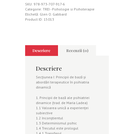
SKU:
978-973-707-917-6
Categorie:
TREI - Psihologie si Psihoterapie
Etichetă:
Glen O. Gabbard
Product ID:
15013
Descriere
Recenzii (0)
Descriere
Secţiunea I: Principii de bază şi
abordări terapeutice în psihiatria
dinamică
1. Principii de bază ale psihiatriei
dinamice (trad. de Maria Ladea)
1.1 Valoarea unică a experienţei
subiective
1.2 Inconştientul
1.3 Determinismul psihic
1.4 Trecutul este prologul
1.4.1 Transferul