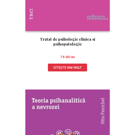
Tratat de psihologie clinica si
psihopatologie
79.00
lei
CITEȘTE MAI MULT