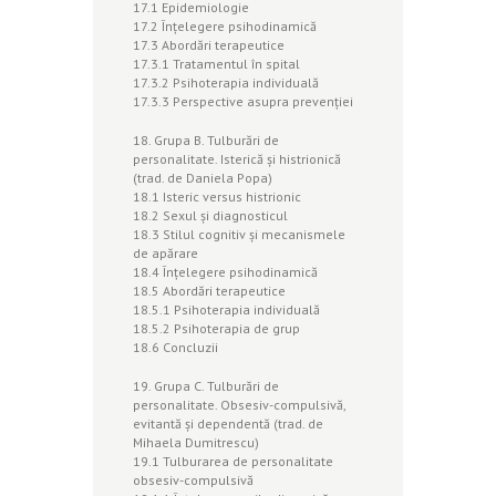
17.1 Epidemiologie
17.2 Înţelegere psihodinamică
17.3 Abordări terapeutice
17.3.1 Tratamentul în spital
17.3.2 Psihoterapia individuală
17.3.3 Perspective asupra prevenţiei
18. Grupa B. Tulburări de
personalitate. Isterică şi histrionică
(trad. de Daniela Popa)
18.1 Isteric versus histrionic
18.2 Sexul şi diagnosticul
18.3 Stilul cognitiv şi mecanismele
de apărare
18.4 Înţelegere psihodinamică
18.5 Abordări terapeutice
18.5.1 Psihoterapia individuală
18.5.2 Psihoterapia de grup
18.6 Concluzii
19. Grupa C. Tulburări de
personalitate. Obsesiv-compulsivă,
evitantă şi dependentă (trad. de
Mihaela Dumitrescu)
19.1 Tulburarea de personalitate
obsesiv-compulsivă