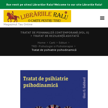
Bun venit pe siteul Librariilor Ralu! Welcome to our site Librariile Ralu!
Magazinul Tau Online
TRATAT DE PSIHANALIZĂ CONTEMPORANĂ (VOL. II)
TRATAT DE REZILIENŢĂ ASISTATĂ
Home
Carti
Edituri
TREI - Psihologie si Psihoterapie
Tratat de psihiatrie psihodinamică