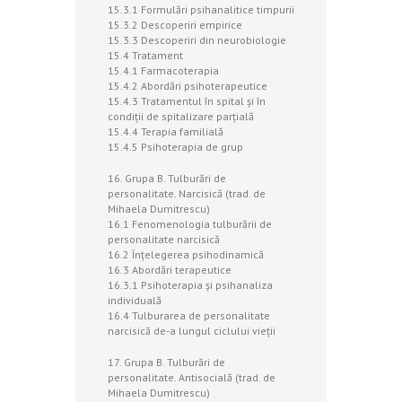
15.3.1 Formulări psihanalitice timpurii
15.3.2 Descoperiri empirice
15.3.3 Descoperiri din neurobiologie
15.4 Tratament
15.4.1 Farmacoterapia
15.4.2 Abordări psihoterapeutice
15.4.3 Tratamentul în spital şi în
condiţii de spitalizare parţială
15.4.4 Terapia familială
15.4.5 Psihoterapia de grup
16. Grupa B. Tulburări de
personalitate. Narcisică (trad. de
Mihaela Dumitrescu)
16.1 Fenomenologia tulburării de
personalitate narcisică
16.2 Înţelegerea psihodinamică
16.3 Abordări terapeutice
16.3.1 Psihoterapia şi psihanaliza
individuală
16.4 Tulburarea de personalitate
narcisică de-a lungul ciclului vieţii
17. Grupa B. Tulburări de
personalitate. Antisocială (trad. de
Mihaela Dumitrescu)