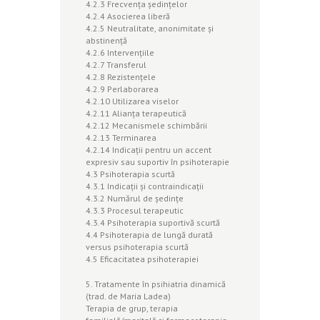
4.2.3 Frecvenţa şedinţelor
4.2.4 Asocierea liberă
4.2.5 Neutralitate, anonimitate şi
abstinenţă
4.2.6 Intervenţiile
4.2.7 Transferul
4.2.8 Rezistenţele
4.2.9 Perlaborarea
4.2.10 Utilizarea viselor
4.2.11 Alianţa terapeutică
4.2.12 Mecanismele schimbării
4.2.13 Terminarea
4.2.14 Indicaţii pentru un accent
expresiv sau suportiv în psihoterapie
4.3 Psihoterapia scurtă
4.3.1 Indicaţii şi contraindicaţii
4.3.2 Numărul de şedinţe
4.3.3 Procesul terapeutic
4.3.4 Psihoterapia suportivă scurtă
4.4 Psihoterapia de lungă durată
versus psihoterapia scurtă
4.5 Eficacitatea psihoterapiei
5. Tratamente în psihiatria dinamică
(trad. de Maria Ladea)
Terapia de grup, terapia