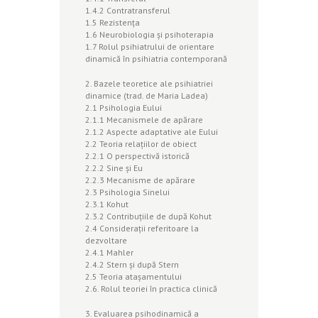
1.4.2 Contratransferul
1.5 Rezistenţa
1.6 Neurobiologia şi psihoterapia
1.7 Rolul psihiatrului de orientare
dinamică în psihiatria contemporană
2. Bazele teoretice ale psihiatriei
dinamice (trad. de Maria Ladea)
2.1 Psihologia Eului
2.1.1 Mecanismele de apărare
2.1.2 Aspecte adaptative ale Eului
2.2 Teoria relaţiilor de obiect
2.2.1 O perspectivă istorică
2.2.2 Sine şi Eu
2.2.3 Mecanisme de apărare
2.3 Psihologia Sinelui
2.3.1 Kohut
2.3.2 Contribuţiile de după Kohut
2.4 Consideraţii referitoare la
dezvoltare
2.4.1 Mahler
2.4.2 Stern şi după Stern
2.5 Teoria ataşamentului
2.6. Rolul teoriei în practica clinică
3. Evaluarea psihodinamică a