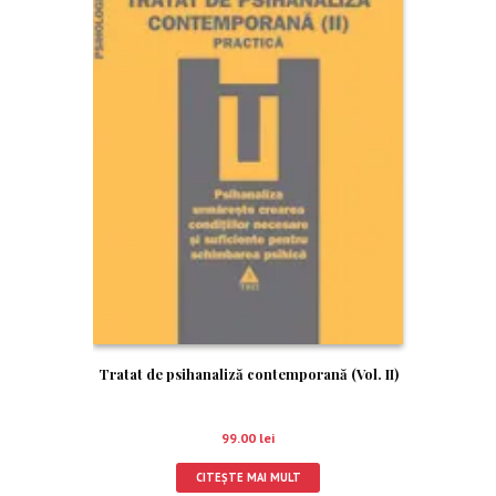
Tratat de psihanaliză contemporană (Vol. II)
99.00
lei
CITEȘTE MAI MULT