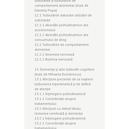
substanţe şi tulburările de
comportament alimentar (trad. de
Daniela Popa)
12.1 Tulburările datorate utilizării de
substanţe
12.1.1 Abordări psihodinamice ale
acoolismului
12.1.2 Abordări psihodinamice ale
consumului de drog
12.2 Tulburările de comportament
alimentar
12.2.1 Anorexia nervoasă
12.2.2 Bulimia nervoasă
13. Demenţa şi alte tulburări cognitive
(trad. de Mihaela Dumitrescu)
13.1 Afecţiuni prezente de la naştere:
tulburarea hiperkinetică şi de deficit
de atenţie
13.1.1 Înţelegere psihodinamică
13.1.2 Consideraţii asupra
tratamentului
13.2 Afecţiuni cu debut târziu:
leziunea cerebrală şi demenţa
13.2.1 Înţelegere psihodinamică
13.2.2 Consideraţii asupra
tratamentului