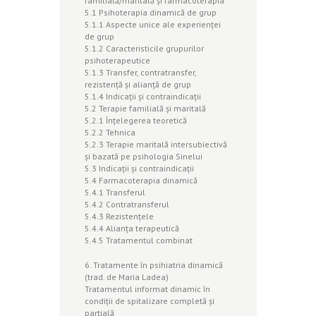
familială/maritală şi farmacoterapia
5.1 Psihoterapia dinamică de grup
5.1.1 Aspecte unice ale experienţei
de grup
5.1.2 Caracteristicile grupurilor
psihoterapeutice
5.1.3 Transfer, contratransfer,
rezistenţă şi alianţă de grup
5.1.4 Indicaţii şi contraindicaţii
5.2 Terapie familială şi maritală
5.2.1 Înţelegerea teoretică
5.2.2 Tehnica
5.2.3 Terapie maritală intersubiectivă
şi bazată pe psihologia Sinelui
5.3 Indicaţii şi contraindicaţii
5.4 Farmacoterapia dinamică
5.4.1 Transferul
5.4.2 Contratransferul
5.4.3 Rezistenţele
5.4.4 Alianţa terapeutică
5.4.5 Tratamentul combinat
6. Tratamente în psihiatria dinamică
(trad. de Maria Ladea)
Tratamentul informat dinamic în
condiţii de spitalizare completă şi
parţială