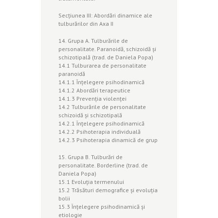
Secţiunea III: Abordări dinamice ale
tulburărilor din Axa II
14. Grupa A. Tulburările de
personalitate. Paranoidă, schizoidă şi
schizotipală (trad. de Daniela Popa)
14.1 Tulburarea de personalitate
paranoidă
14.1.1 Înţelegere psihodinamică
14.1.2 Abordări terapeutice
14.1.3 Prevenţia violenţei
14.2 Tulburările de personalitate
schizoidă şi schizotipală
14.2.1 Înţelegere psihodinamică
14.2.2 Psihoterapia individuală
14.2.3 Psihoterapia dinamică de grup
15. Grupa B. Tulburări de
personalitate. Borderline (trad. de
Daniela Popa)
15.1 Evoluţia termenului
15.2 Trăsături demografice şi evoluţia
bolii
15.3 Înţelegere psihodinamică şi
etiologie