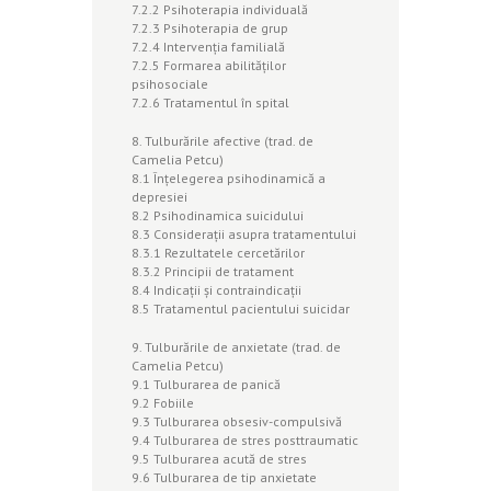
7.2.2 Psihoterapia individuală
7.2.3 Psihoterapia de grup
7.2.4 Intervenţia familială
7.2.5 Formarea abilităţilor
psihosociale
7.2.6 Tratamentul în spital
8. Tulburările afective (trad. de
Camelia Petcu)
8.1 Înţelegerea psihodinamică a
depresiei
8.2 Psihodinamica suicidului
8.3 Consideraţii asupra tratamentului
8.3.1 Rezultatele cercetărilor
8.3.2 Principii de tratament
8.4 Indicaţii şi contraindicaţii
8.5 Tratamentul pacientului suicidar
9. Tulburările de anxietate (trad. de
Camelia Petcu)
9.1 Tulburarea de panică
9.2 Fobiile
9.3 Tulburarea obsesiv-compulsivă
9.4 Tulburarea de stres posttraumatic
9.5 Tulburarea acută de stres
9.6 Tulburarea de tip anxietate