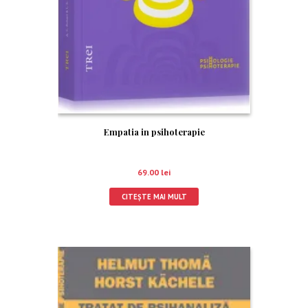
Empatia in psihoterapie
69.00
lei
CITEȘTE MAI MULT