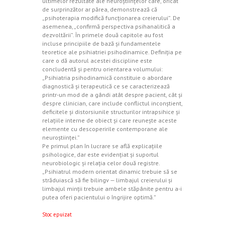
ultimelor rezultate ale neuroştiinţelor care, oricât
de surprinzător ar părea, demonstrează că
„psihoterapia modifică funcţionarea creierului”. De
asemenea, „confirmă perspectiva psihanalitică a
dezvoltării”. În primele două capitole au fost
incluse principiile de bază şi fundamentele
teoretice ale psihiatriei psihodinamice. Definiţia pe
care o dă autorul acestei discipline este
concludentă şi pentru orientarea volumului:
„Psihiatria psihodinamică constituie o abordare
diagnostică şi terapeutică ce se caracterizează
printr-un mod de a gândi atât despre pacient, cât şi
despre clinician, care include conflictul inconştient,
deficitele şi distorsiunile structurilor intrapsihice şi
relaţiile interne de obiect şi care reuneşte aceste
elemente cu descoperirile contemporane ale
neuroştiinţei.”
Pe primul plan în lucrare se află explicaţiile
psihologice, dar este evidenţiat şi suportul
neurobiologic şi relaţia celor două registre.
„Psihiatrul modern orientat dinamic trebuie să se
străduiască să fie bilingv — limbajul creierului şi
limbajul minţii trebuie ambele stăpânite pentru a-i
putea oferi pacientului o îngrijire optimă.”
Stoc epuizat