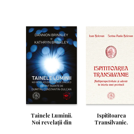
Tainele Luminii.
Ispititoarea
Noi revelaţii din
Transilvanie.
lumea de dincolo
Multiperspectivita