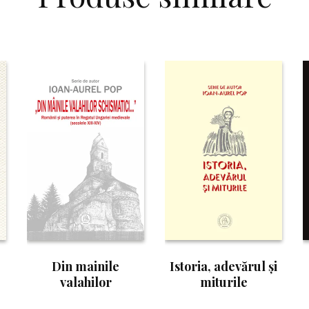
Din mainile
Istoria, adevărul şi
valahilor
miturile
te
schismatici