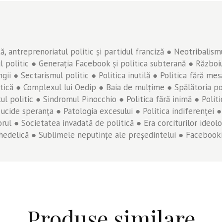
ă, antreprenoriatul politic şi partidul franciză ● Neotribalismul
 politic ● Generaţia Facebook şi politica subterană ● Războiu
ngii ● Sectarismul politic ● Politica inutilă ● Politica fără m
tică ● Complexul lui Oedip ● Baia de mulţime ● Spălătoria pol
l politic ● Sindromul Pinocchio ● Politica fără inimă ● Politi
ucide speranţa ● Patologia excesului ● Politica indiferenţei ●
porul ● Societatea invadată de politică ● Era corciturilor ideo
psihedelică ● Sublimele neputinţe ale preşedintelui ● Facebook
Produse similare