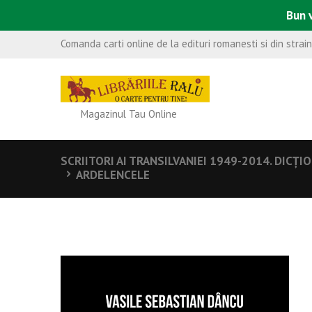
Bun v
Comanda carti online de la edituri romanesti si din strai
Magazinul Tau Online
SCRIITORI AI TRANSILVANIEI 1949-2014. DICȚI
ARDELENCELE