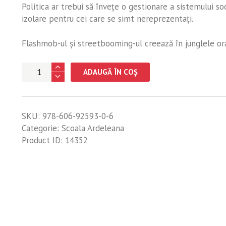
Politica ar trebui să înveţe o gestionare a sistemului so
izolare pentru cei care se simt nereprezentaţi.
Flashmob-ul şi streetbooming-ul creează în junglele ora
Cantitate
ADAUGĂ ÎN COȘ
Triburile.
O
patologie
SKU:
978-606-92593-0-6
a
Categorie:
Scoala Ardeleana
politicii
Product ID:
14352
româneşti
de
la
Revoluţie
la
Generaţia
Facebook