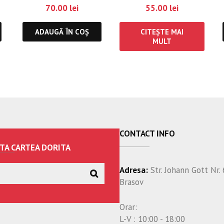
a
70.00
lei
55.00
lei
ADAUGĂ ÎN COȘ
CITEȘTE MAI
MULT
CONTACT INFO
TA CARTEA DORITA
Adresa:
Str. Johann Gott Nr. 
Brasov
Orar:
L-V : 10:00 - 18:00