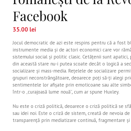
Facebook
35.00
lei
Jocul democratic de azi este respins pentru că a fost b
instrumente media şi de actori economici care vor rămân
sistemului social şi politic clasic. Cetăţenii sunt apatici,
din această stare nu-i putea scoate decât o logică a sed
socializare şi mass-media. Reţelele de socializare permit
grupuri neconstrângătoare, deoarece poţi să-ţi alegi prie
sentimentele lor afişate prin emoticoane sau alte simbo
într-o „curajoasă lume nouă”, cum ar spune Huxley.
Nu este o criză politică, deoarece o criză politică se sf
sau idei noi. Este o criză de sistem, creată de nevoia d
transparenţă prin mediatizare continuă, fragmentare şi re