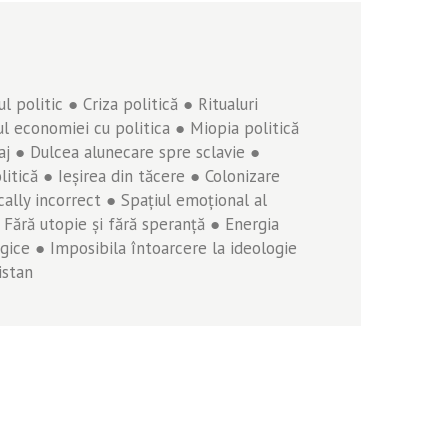
 politic ● Criza politică ● Ritualuri
l economiei cu politica ● Miopia politică
esaj ● Dulcea alunecare spre sclavie ●
itică ● Ieşirea din tăcere ● Colonizare
cally incorrect ● Spaţiul emoţional al
 Fără utopie şi fără speranţă ● Energia
logice ● Imposibila întoarcere la ideologie
istan