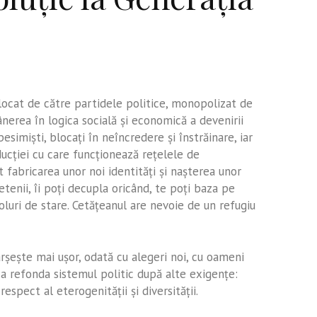
locat de către partidele politice, monopolizat de
erea în logica socială şi economică a devenirii
 pesimişti, blocaţi în neîncredere şi înstrăinare, iar
ucţiei cu care funcţionează reţelele de
 fabricarea unor noi identităţi şi naşterea unor
tenii, îi poţi decupla oricând, te poţi baza pe
luri de stare. Cetăţeanul are nevoie de un refugiu
ârşeşte mai uşor, odată cu alegeri noi, cu oameni
e a refonda sistemul politic după alte exigenţe:
spect al eterogenităţii şi diversităţii.