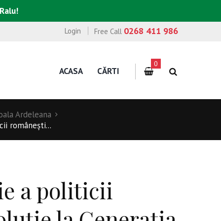
 Ralu!
0268 411 986
Login
Free Call
0
ACASA
CĂRTI
oala Ardeleana
cii româneşti...
e a politicii
luţie la Generaţia