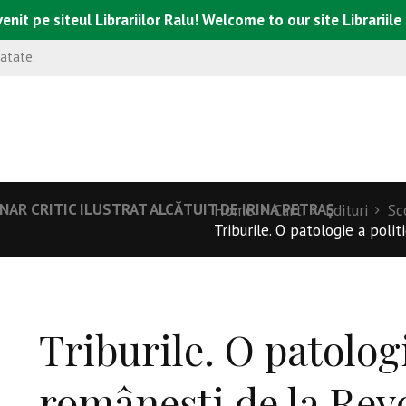
enit pe siteul Librariilor Ralu! Welcome to our site Librariile
natate.
ONAR CRITIC ILUSTRAT ALCĂTUIT DE IRINA PETRAȘ
Home
Carti
Edituri
Sc
Triburile. O patologie a politi
Triburile. O patologi
româneşti de la Revo