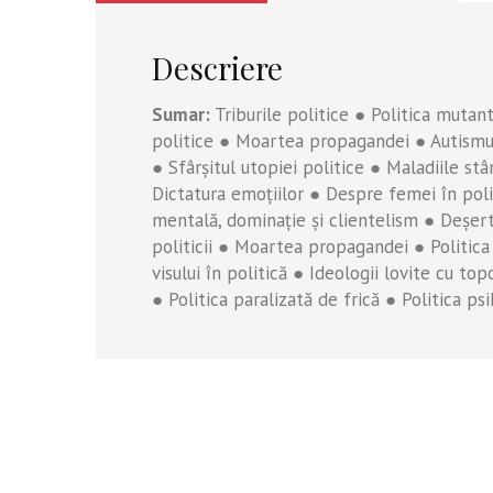
Descriere
Sumar:
Triburile politice ● Politica mutant
politice ● Moartea propagandei ● Autismul
● Sfârşitul utopiei politice ● Maladiile stâ
Dictatura emoţiilor ● Despre femei în poli
mentală, dominaţie şi clientelism ● Deşertu
politicii ● Moartea propagandei ● Politica 
visului în politică ● Ideologii lovite cu to
● Politica paralizată de frică ● Politica 