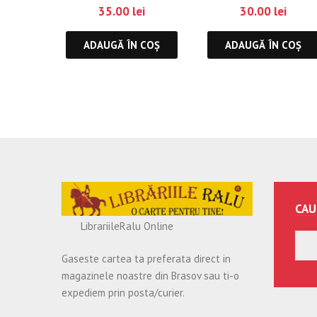
și adevăr în istori
35.00
lei
30.00
lei
unei provincii
ADAUGĂ ÎN COȘ
ADAUGĂ ÎN COȘ
CAU
LibrariileRalu Online
Gaseste cartea ta preferata direct in
magazinele noastre din Brasov sau ti-o
expediem prin posta/curier.