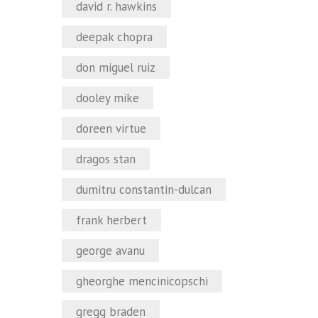
david r. hawkins
deepak chopra
don miguel ruiz
dooley mike
doreen virtue
dragos stan
dumitru constantin-dulcan
frank herbert
george avanu
gheorghe mencinicopschi
gregg braden