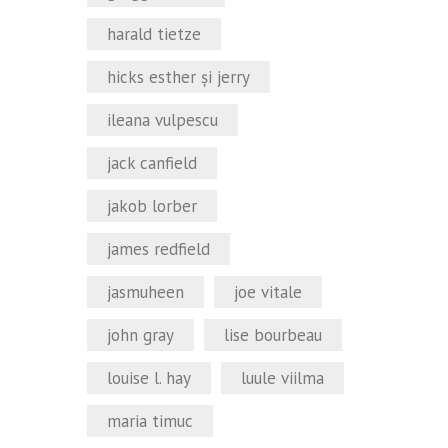
harald tietze
hicks esther şi jerry
ileana vulpescu
jack canfield
jakob lorber
james redfield
jasmuheen
joe vitale
john gray
lise bourbeau
louise l. hay
luule viilma
maria timuc