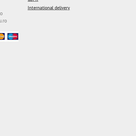
International delivery
ro
u.ro