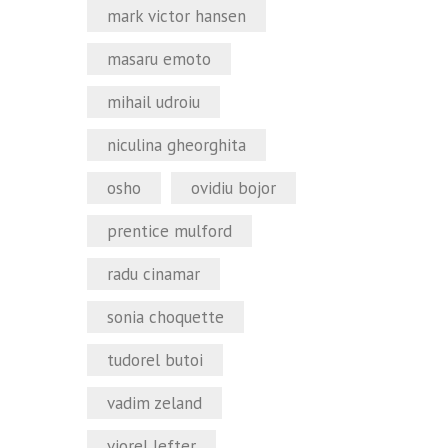
mark victor hansen
masaru emoto
mihail udroiu
niculina gheorghita
osho
ovidiu bojor
prentice mulford
radu cinamar
sonia choquette
tudorel butoi
vadim zeland
viorel lefter