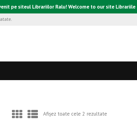
enit pe siteul Librariilor Ralu! Welcome to our site Librariile
natate.
Afișez toate cele 2 rezultate