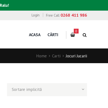
 Ralu!
0268 411 986
Login
Free Call
0
ACASA
CĂRTI
Home
Carti
Jocuri Jucarii