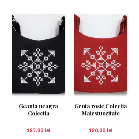
Geanta neagra
Genta rosie Colectia
Colectia
Maiestuozitate
Maiestuozitate
185.00
lei
180.00
lei