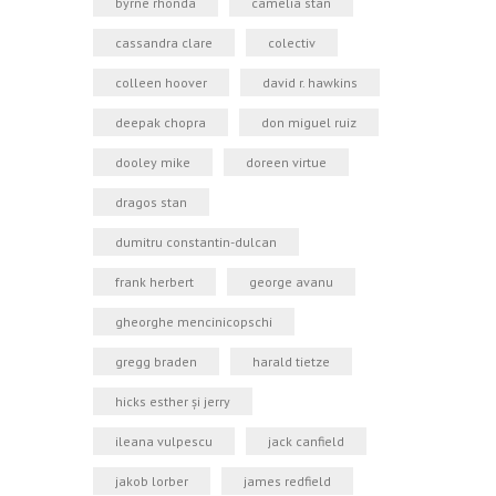
byrne rhonda
camelia stan
cassandra clare
colectiv
colleen hoover
david r. hawkins
deepak chopra
don miguel ruiz
dooley mike
doreen virtue
dragos stan
dumitru constantin-dulcan
frank herbert
george avanu
gheorghe mencinicopschi
gregg braden
harald tietze
hicks esther şi jerry
ileana vulpescu
jack canfield
jakob lorber
james redfield