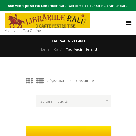
Bun venit pe siteul Librariilor Ralu! Welcome to our site Librariile Ralu!
Magazinul Tau Online
TAG: VADIM ZELAND
Home
Carti
Tag: Vadim Zeland
Afișez toate cele 5 rezultate