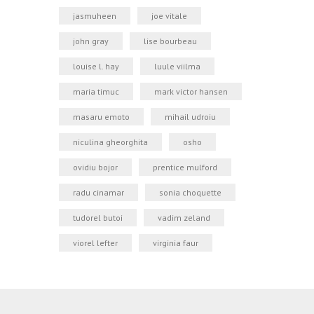
jasmuheen
joe vitale
john gray
lise bourbeau
louise l. hay
luule viilma
maria timuc
mark victor hansen
masaru emoto
mihail udroiu
niculina gheorghita
osho
ovidiu bojor
prentice mulford
radu cinamar
sonia choquette
tudorel butoi
vadim zeland
viorel lefter
virginia faur