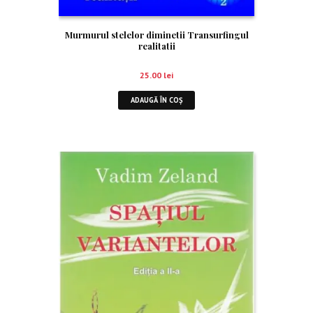
Murmurul stelelor diminetii Transurfingul
realitatii
25.00
lei
ADAUGĂ ÎN COȘ