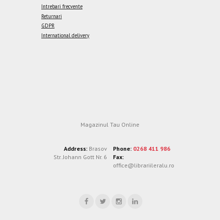
Intrebari frecvente
Returnari
GDPR
International delivery
Magazinul Tau Online
Address:
Brasov
Phone:
0268 411 986
Str. Johann Gott Nr. 6
Fax:
office@librariileralu.ro