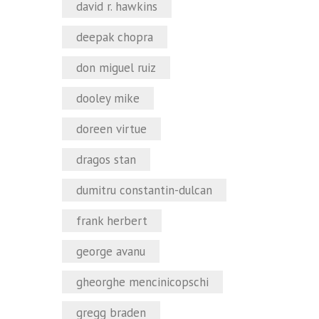
david r. hawkins
deepak chopra
don miguel ruiz
dooley mike
doreen virtue
dragos stan
dumitru constantin-dulcan
frank herbert
george avanu
gheorghe mencinicopschi
gregg braden