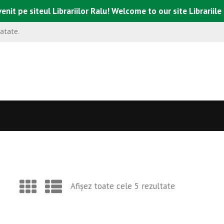
enit pe siteul Librariilor Ralu! Welcome to our site Librariile
natate.
Afișez toate cele 5 rezultate