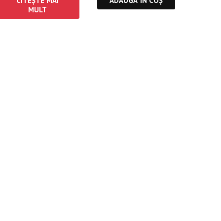
CITEȘTE MAI
ADAUGĂ ÎN COȘ
MULT