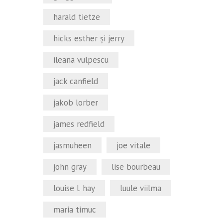
harald tietze
hicks esther şi jerry
ileana vulpescu
jack canfield
jakob lorber
james redfield
jasmuheen
joe vitale
john gray
lise bourbeau
louise l. hay
luule viilma
maria timuc