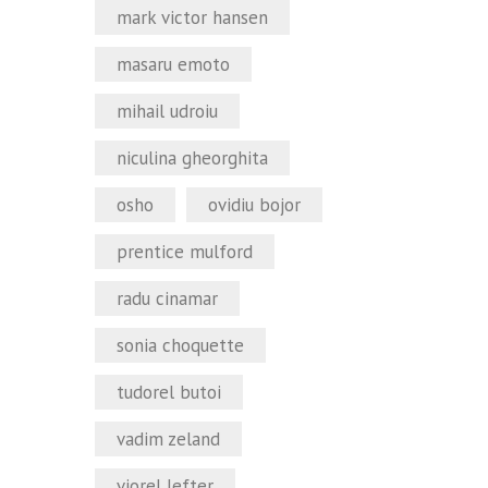
mark victor hansen
masaru emoto
mihail udroiu
niculina gheorghita
osho
ovidiu bojor
prentice mulford
radu cinamar
sonia choquette
tudorel butoi
vadim zeland
viorel lefter