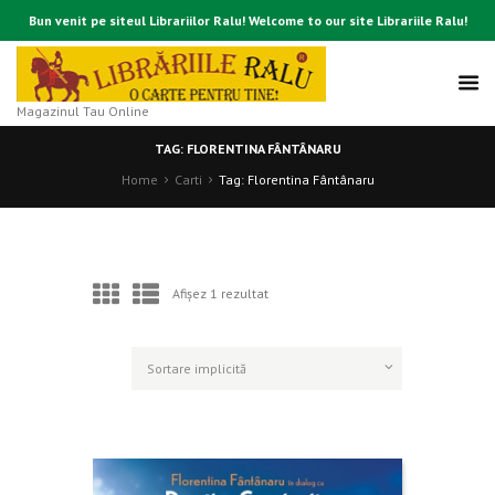
Bun venit pe siteul Librariilor Ralu! Welcome to our site Librariile Ralu!
Magazinul Tau Online
TAG: FLORENTINA FÂNTÂNARU
Home
Carti
Tag: Florentina Fântânaru
Afișez 1 rezultat