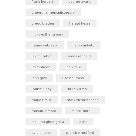
frank herbert
george avanu
gheorghe mencinicopschi
gregg braden
harald tietze
hicks esther şi jerry
ileana vulpescu
jack canfield
jakob lorber
james redfield
jasmuheen
joe vitale
john gray
lise bourbeau
louise l. hay
luule viilma
maria timuc
mark victor hansen
masaru emoto
mihail udroiu
niculina gheorghita
osho
ovidiu bojor
prentice mulford