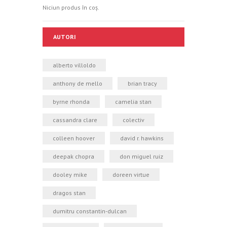
Niciun produs în coș.
AUTORI
alberto villoldo
anthony de mello
brian tracy
byrne rhonda
camelia stan
cassandra clare
colectiv
colleen hoover
david r. hawkins
deepak chopra
don miguel ruiz
dooley mike
doreen virtue
dragos stan
dumitru constantin-dulcan