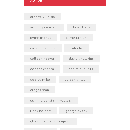
AUTORI
alberto villoldo
anthony de mello
brian tracy
byrne rhonda
camelia stan
cassandra clare
colectiv
colleen hoover
david r. hawkins
deepak chopra
don miguel ruiz
dooley mike
doreen virtue
dragos stan
dumitru constantin-dulcan
frank herbert
george avanu
gheorghe mencinicopschi