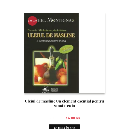
REDUCE
RE!
Uleiul de masline Un element esential pentru
sanatatea ta
20.00
lei
16.00
lei
ADAUGĂ ÎN COȘ