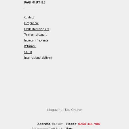
PAGINI UTILE
Contact
Despre noi
Modalitati de plata
Termeni si conditii
Intrebari frecvente
Returnari
GDPR
International delivery
Magazinul Tau Online
Address:
Brasov
Phone:
0268 411 986
Str. Johann Gott Nr. 6
Fax: