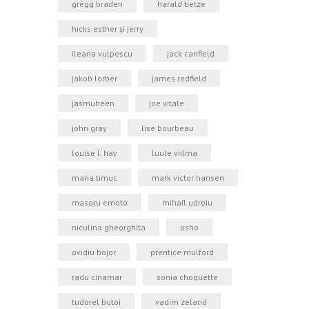
gregg braden
harald tietze
hicks esther şi jerry
ileana vulpescu
jack canfield
jakob lorber
james redfield
jasmuheen
joe vitale
john gray
lise bourbeau
louise l. hay
luule viilma
maria timuc
mark victor hansen
masaru emoto
mihail udroiu
niculina gheorghita
osho
ovidiu bojor
prentice mulford
radu cinamar
sonia choquette
tudorel butoi
vadim zeland