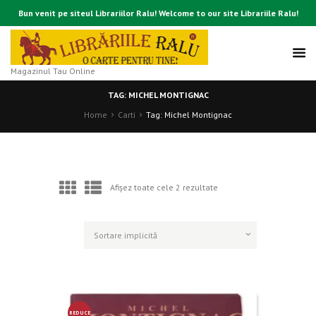
Bun venit pe siteul Librariilor Ralu! Welcome to our site Librariile Ralu!
Magazinul Tau Online
TAG: MICHEL MONTIGNAC
Home
Carti
Tag: Michel Montignac
Afișez toate cele 2 rezultate
REDUCE