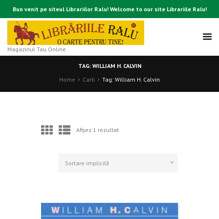
Bun venit pe siteul Librariilor Ralu! Welcome to our site Librariile Ralu!
Magazinul Tau Online
TAG: WILLIAM H. CALVIN
Home
Carti
Tag: William H. Calvin
Afișez 1 rezultat