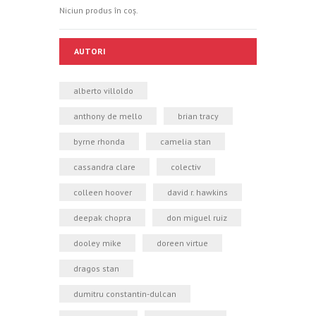
Niciun produs în coș.
AUTORI
alberto villoldo
anthony de mello
brian tracy
byrne rhonda
camelia stan
cassandra clare
colectiv
colleen hoover
david r. hawkins
deepak chopra
don miguel ruiz
dooley mike
doreen virtue
dragos stan
dumitru constantin-dulcan