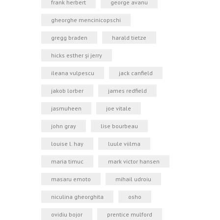
frank herbert
george avanu
gheorghe mencinicopschi
gregg braden
harald tietze
hicks esther şi jerry
ileana vulpescu
jack canfield
jakob lorber
james redfield
jasmuheen
joe vitale
john gray
lise bourbeau
louise l. hay
luule viilma
maria timuc
mark victor hansen
masaru emoto
mihail udroiu
niculina gheorghita
osho
ovidiu bojor
prentice mulford