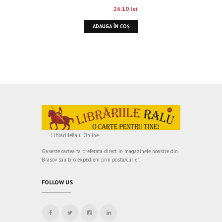
29.00
lei
26.10
lei
ADAUGĂ ÎN COȘ
LibrariileRalu Online
Gaseste cartea ta preferata direct in magazinele noastre din
Brasov sau ti-o expediem prin posta/curier.
FOLLOW US