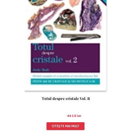
RE!
Totul despre cristale Vol. II
49.00
lei
44.10
lei
CITEȘTE MAI MULT