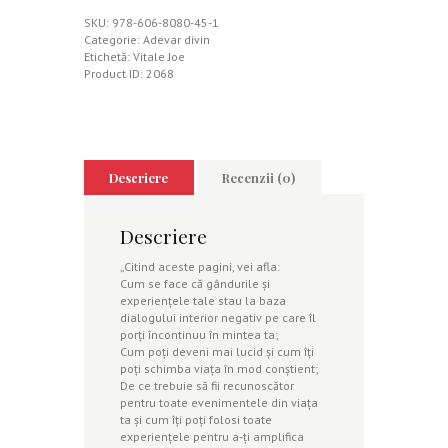
la
miracole
SKU:
978-606-8080-45-1
Categorie:
Adevar divin
Etichetă:
Vitale Joe
Product ID:
2068
Descriere
Recenzii (0)
Descriere
„Citind aceste pagini, vei afla:
Cum se face că gândurile şi
experienţele tale stau la baza
dialogului interior negativ pe care îl
porţi încontinuu în mintea ta;
Cum poţi deveni mai lucid şi cum îţi
poţi schimba viaţa în mod conştient;
De ce trebuie să fii recunoscător
pentru toate evenimentele din viaţa
ta şi cum îţi poţi folosi toate
experienţele pentru a-ţi amplifica