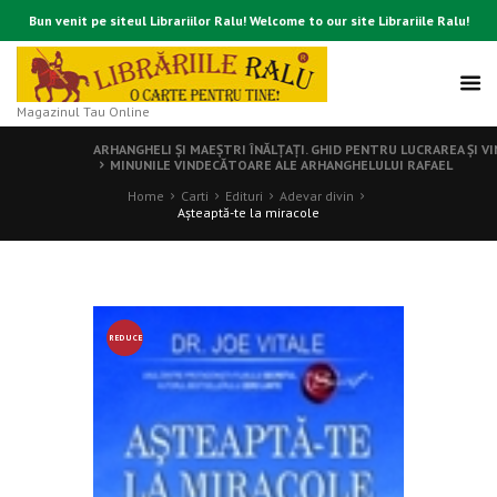
Bun venit pe siteul Librariilor Ralu! Welcome to our site Librariile Ralu!
Magazinul Tau Online
ARHANGHELI ŞI MAEŞTRI ÎNĂLŢAŢI. GHID PENTRU LUCRAREA ŞI V
MINUNILE VINDECĂTOARE ALE ARHANGHELULUI RAFAEL
Home
Carti
Edituri
Adevar divin
Aşteaptă-te la miracole
REDUCE
RE!