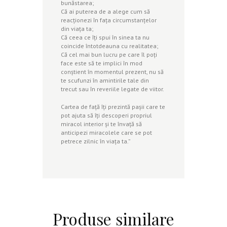
bunăstarea;
Că ai puterea de a alege cum să
reacţionezi în faţa circumstanţelor
din viaţa ta;
Că ceea ce îţi spui în sinea ta nu
coincide întotdeauna cu realitatea;
Că cel mai bun lucru pe care îl poţi
face este să te implici în mod
conştient în momentul prezent, nu să
te scufunzi în amintirile tale din
trecut sau în reveriile legate de viitor.
Cartea de faţă îţi prezintă paşii care te
pot ajuta să îţi descoperi propriul
miracol interior şi te învaţă să
anticipezi miracolele care se pot
petrece zilnic în viaţa ta.”
Produse similare