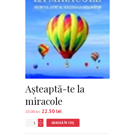
Aşteaptă-te la
miracole
22.50
lei
25.00
lei
Cantitate
ADAUGĂ ÎN COȘ
Aşteaptă-
te