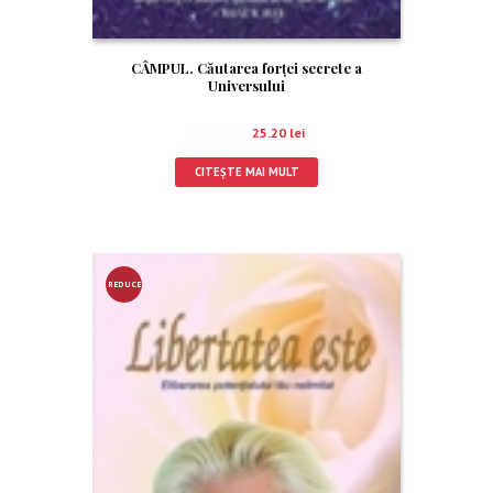
CÂMPUL. Căutarea forţei secrete a
Universului
28.00
lei
25.20
lei
CITEȘTE MAI MULT
REDUCE
RE!