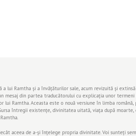
 a lui Ramtha și a învățăturilor sale, acum revizuită și extins
n mesaj din partea traducătorului cu explicația unor termeni c
lor lui Ramtha. Aceasta este o nouă versiune în limba română, 
sa întregii existențe, divinitatea uitată, viața după moarte, ev
i Ramtha.
decât aceea de a-și înțelege propria divinitate. Voi sunteți se