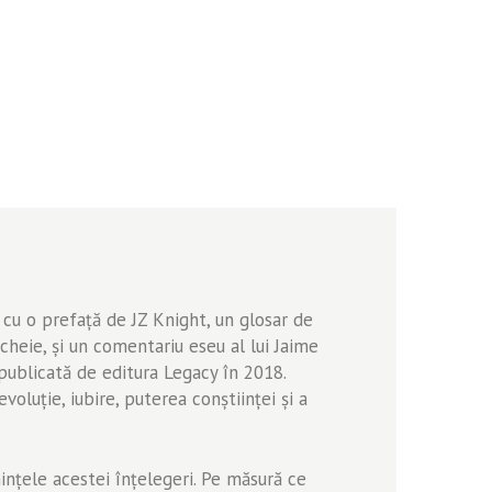
ă cu o prefață de JZ Knight, un glosar de
heie, și un comentariu eseu al lui Jaime
publicată de editura Legacy în 2018.
oluție, iubire, puterea conștiinței și a
mințele acestei înțelegeri. Pe măsură ce