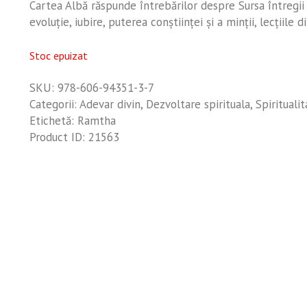
Cartea Albă răspunde întrebărilor despre Sursa întregii 
evoluţie, iubire, puterea conştiinţei şi a minţii, lecţiile
Stoc epuizat
SKU:
978-606-94351-3-7
Categorii:
Adevar divin
,
Dezvoltare spirituala
,
Spirituali
Etichetă:
Ramtha
Product ID:
21563