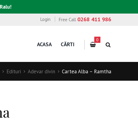
 Ralu!
0268 411 986
Login
Free Call
0
ACASA
CĂRTI
Edituri
Adevar divin
Cartea Alba – Ramtha
ha