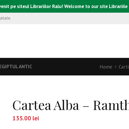
enit pe siteul Librariilor Ralu! Welcome to our site Librariile
natate.
EGIPTUL ANTIC
Home
Carti
Cartea Alba – Ramt
135.00
lei