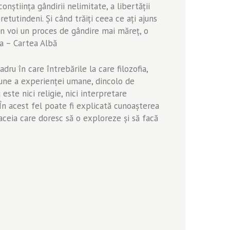
conștiința gândirii nelimitate, a libertății
pretutindeni. Și când trăiți ceea ce ați ajuns
 în voi un proces de gândire mai măreț, o
ha – Cartea Albă
dru în care întrebările la care filozofia,
ţiune a experienţei umane, dincolo de
este nici religie, nici interpretare
. În acest fel poate fi explicată cunoaşterea
 aceia care doresc să o exploreze şi să facă