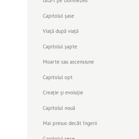
Iată-l pe Dumnezeu
Capitolul șase
Viață după viață
Capitolul șapte
Moarte sau ascensiune
Capitolul opt
Creație și evoluție
Capitolul nouă
Mai presus decât îngerii
Capitolul zece