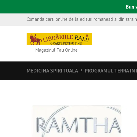
Bun v
Comanda carti online de la edituri romanesti si din strai
Magazinul Tau Online
MEDICINA SPIRITUALA
PROGRAMUL TERRA IN 