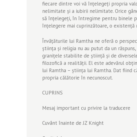
fiecare dintre voi vă înțelegeți propria valoa
nelimitate și a iubirii nelimitate. Orice gân
să înțelegeți, în întregime pentru binele p
înțelegere mai cuprinzătoare, o existență 
Învăţăturile lui Ramtha ne oferă o perspecti
ştiinţa şi religia nu au putut da un răspun
graniţele stabilite de ştiinţă şi de diversel
filozofică a realităţii. El este adevărul ob
lui Ramtha – ştiinţa lui Ramtha. Dat fiind 
propria călătorie în necunoscut.
CUPRINS
Mesaj important cu privire la traducere
Cuvânt înainte de JZ Knight