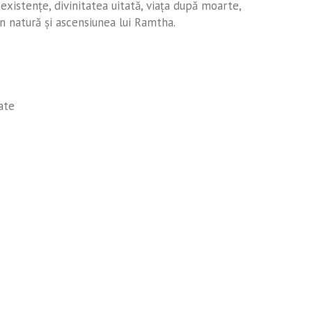
existenţe, divinitatea uitată, viaţa după moarte,
 din natură şi ascensiunea lui Ramtha.
tate