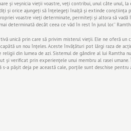
re și veșnicia vieții voastre, veți contribui, unul câte unul, la 
diți și orice ajungeți să înțelegeți înalță și extinde conștiința 
ropriei voastre vieți determinate, permiteți și altora să vadă
mai determinată decât ceea ce văd în rest în jurul lor.” Ramt
vă unică prin care să privim misterul vieţii. Ele ne oferă un ca
s, capătă un nou înţeles. Aceste învăţături pot lărgi raza de ac
e religii din lumea de azi. Sistemul de gândire al lui Ramtha nu 
ţinut şi verificat prin experienţele unui membru al rasei umane
că s-a păşit deja pe această cale, porţile sunt deschise pentru