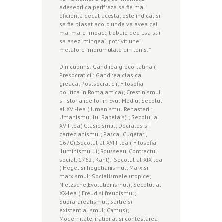
adeseori ca perifraza sa fie mai
eficienta decat acesta; este indicat si
sa fie plasat acolo unde va avea cel
mai mare impact, trebuie deci „sa stii
sa asezi mingea”, potrivit unei
metafore imprumutate din tenis. ”
Din cuprins: Gandirea greco-latina (
Presocraticii; Gandirea clasica
greaca; Postsocraticii; Filosofia
politica in Roma antica); Crestinismul
si istoria ideilor in Evul Mediu; Secolul
al XVI-lea ( Umanismul Renasterii;
Umanismul lui Rabelais) ; Secolul al
XVII-lea( Clasicismul; Decrates si
cartezianismul; Pascal,Cugetari,
1670);Secolul al XVIII-lea ( Filosofia
Iluminismului; Rousseau, Contractul
social, 1762; Kant); Secolul al XIX-lea
( Hegel si hegelianismul; Marx si
marxismul; Socialismele utopice;
Nietzsche;Evolutionismul); Secolul al
XX-lea ( Freud si freudismul;
Suprararealismul; Sartre si
existentialismul; Camus);
Modernitate, irational si contestarea