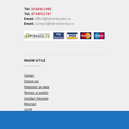
Tel:
0268411986
Tel:
0744551787
Email:
office@librariileralu.ro
Email:
contact@librariileralu.ro
PAGINI UTILE
Contact
Despre noi
Modalitati de plata
Termeni si conditii
Intrebari frecvente
Returnari
GDPR
International delivery