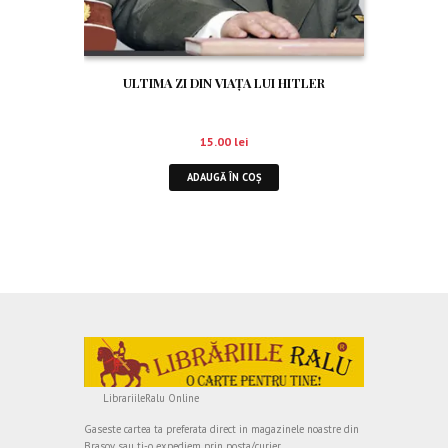
ULTIMA ZI DIN VIAȚA LUI HITLER
15.00
lei
ADAUGĂ ÎN COȘ
LibrariileRalu Online
Gaseste cartea ta preferata direct in magazinele noastre din
Brasov sau ti-o expediem prin posta/curier.