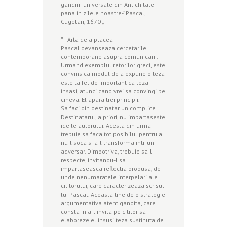
gandirii universale din Antichitate
pana in zilele noastre-”Pascal,
Cugetari, 1670 „
” Arta de a placea
Pascal devanseaza cercetarile
contemporane asupra comunicarii.
Urmand exemplul retorilor greci, este
convins ca modul de a expune o teza
este la fel de important ca teza
insasi, atunci cand vrei sa convingi pe
cineva. El apara trei principii.
Sa faci din destinatar un complice.
Destinatarul, a priori, nu impartaseste
ideile autorului. Acesta din urma
trebuie sa faca tot posibilul pentru a
nu-l soca si a-l transforma intr-un
adversar. Dimpotriva, trebuie sa-l
respecte, invitandu-l sa
impartaseasca reflectia propusa, de
unde nenumaratele interpelari ale
cititorului, care caracterizeaza scrisul
lui Pascal. Aceasta tine de o strategie
argumentativa atent gandita, care
consta in a-l invita pe cititor sa
elaboreze el insusi teza sustinuta de