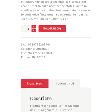
intrepatrunde cu cea a societatilor si a valorilor
care au stat la baza acestor societati. El ajuta la
clarificarea unor intrebari fundamentale pe care si
le pune orice fiinta umana din vremurile noastre:
„ce?”, „cum?”, „de ce?”, „pentru ce?”.
Cantitate
ADAUGĂ ÎN COȘ
Ghid
de
cultura
generala
SKU:
9789736293764
Categorie:
Orizonturi
Etichetă:
Francis Collet
Product ID:
20132
Descriere
Recenzii (0)
Descriere
Fragment din capitolul 4 al Ghidului
de cultura generala. O istorie a