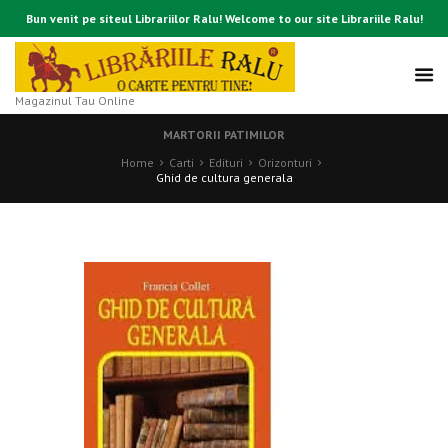
Bun venit pe siteul Librariilor Ralu! Welcome to our site Librariile Ralu!
Magazinul Tau Online
MARTORII PATIMILOR
Home
Carti
Edituri
Orizonturi
Ghid de cultura generala