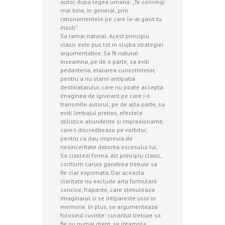
autor, dupa legea umana: „Te convingi
mai bine, in general, prin
rationamentele pe care le-ai gasit tu
insuti”.
Sa ramai natural. Acest principiu
clasic este pus tot in slujba strategiei
argumentative. Sa fii natural
inseamna, pe de o parte, sa eviti
pedanteria, etalarea cunostintelor,
pentru a nu starni antipatia
destinatarului, care nu poate accepta
imaginea de ignorant pe care i-o
transmite autorul; pe de alta parte, sa
eviti limbajul pretios, efectele
stilistice abundente si impresionante,
care-l discrediteaza pe vorbitor,
pentru ca dau impresia de
nesinceritate datorita excesului lui.
Sa cizelezi forma. Alt principiu clasic,
conform caruia gandirea trebuie sa
fie clar exprimata. Dar aceasta
claritate nu exclude arta formularii
concise, frapante, care stimuleaza
imaginarul si se intipareste usor in
memorie. In plus, se argumenteaza
folosind cuvinte: cuvantul trebuie sa
fie nu numai drept, se intampla