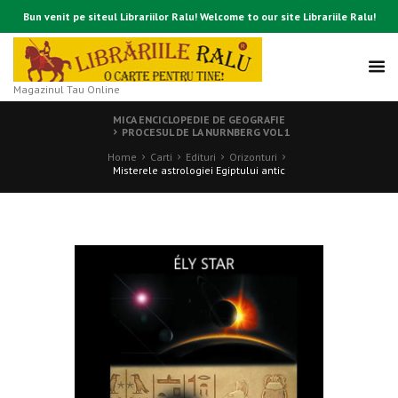
Bun venit pe siteul Librariilor Ralu! Welcome to our site Librariile Ralu!
Magazinul Tau Online
MICA ENCICLOPEDIE DE GEOGRAFIE
PROCESUL DE LA NURNBERG VOL 1
Home
Carti
Edituri
Orizonturi
Misterele astrologiei Egiptului antic