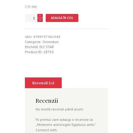
2 în stoc
Cantitate
ADAUGĂ ÎN COȘ
Misterele
astrologiei
Egiptului
antic
SKU:
9789737361349
Categorie:
Orizonturi
Etichetă:
ELY STAR
Product ID:
18763
Recenzii (0)
Recenzii
Nu există recenzii până acum.
Fii primul care adaugi o recenzie la
„Misterele astrologiei Egiptului antic”
Connect with: