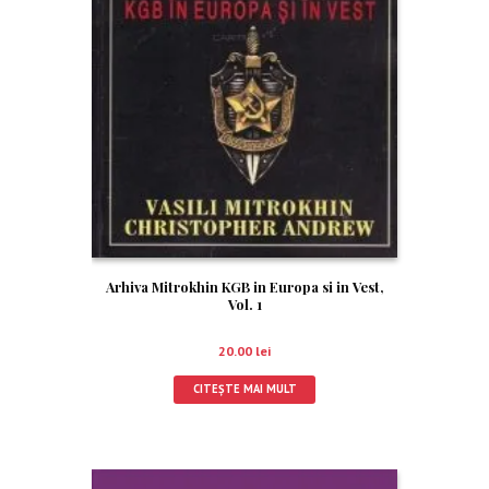
Arhiva Mitrokhin KGB in Europa si in Vest,
Vol. 1
20.00
lei
CITEȘTE MAI MULT