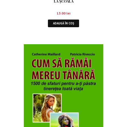
LA ŞCOALĂ
13.00
lei
ADAUGĂ ÎN COȘ