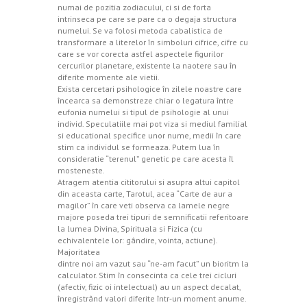
numai de pozitia zodiacului, ci si de forta
intrinseca pe care se pare ca o degaja structura
numelui. Se va folosi metoda cabalistica de
transformare a literelor în simboluri cifrice, cifre cu
care se vor corecta astfel aspectele figurilor
cercurilor planetare, existente la naotere sau în
diferite momente ale vietii.
Exista cercetari psihologice în zilele noastre care
încearca sa demonstreze chiar o legatura între
eufonia numelui si tipul de psihologie al unui
individ. Speculatiile mai pot viza si mediul familial
si educational specifice unor nume, medii în care
stim ca individul se formeaza. Putem lua în
consideratie “terenul” genetic pe care acesta îl
mosteneste.
Atragem atentia cititorului si asupra altui capitol
din aceasta carte, Tarotul, acea “Carte de aur a
magilor” în care veti observa ca lamele negre
majore poseda trei tipuri de semnificatii referitoare
la lumea Divina, Spirituala si Fizica (cu
echivalentele lor: gândire, vointa, actiune).
Majoritatea
dintre noi am vazut sau “ne‐am facut” un bioritm la
calculator. Stim în consecinta ca cele trei cicluri
(afectiv, fizic oi intelectual) au un aspect decalat,
înregistrând valori diferite într‐un moment anume.