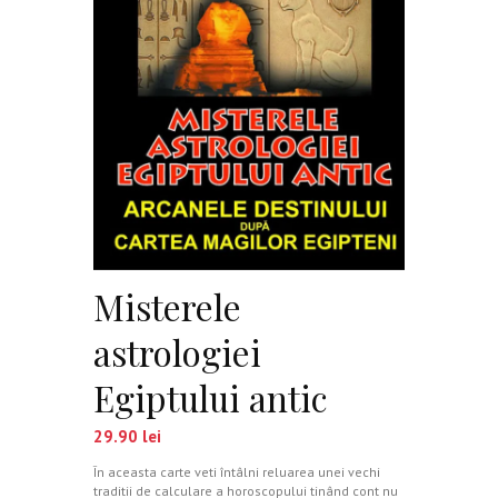
Misterele
astrologiei
Egiptului antic
29.90
lei
În aceasta carte veti întâlni reluarea unei vechi
traditii de calculare a horoscopului tinând cont nu