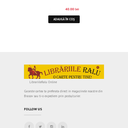
47.00
lei
40.00
lei
ADAUGĂ ÎN COȘ
LibrariileRalu Online
Gaseste cartea ta preferata direct in magazinele noastre din
Brasov sau ti-o expediem prin posta/curier.
FOLLOW US