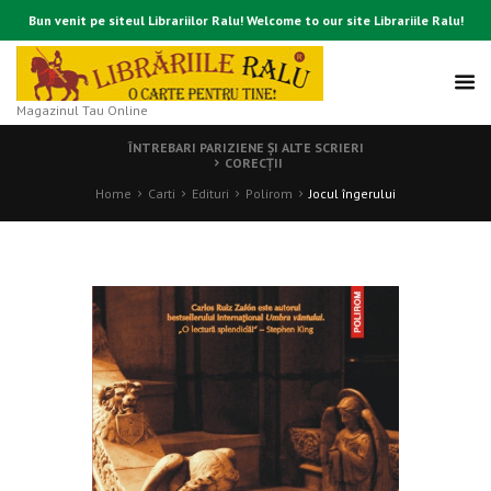
Bun venit pe siteul Librariilor Ralu! Welcome to our site Librariile Ralu!
Magazinul Tau Online
ÎNTREBARI PARIZIENE ȘI ALTE SCRIERI
CORECŢII
Home
Carti
Edituri
Polirom
Jocul îngerului