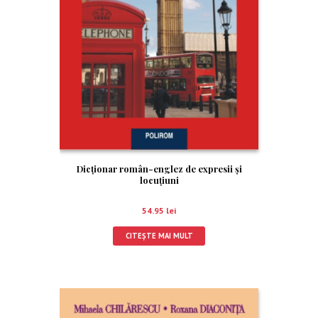
Dicționar român-englez de expresii și
locuțiuni
54.95
lei
CITEȘTE MAI MULT