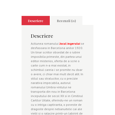
Descriere
Recenzii (0)
Descriere
Actiunea romanului
Jocul ingerului
se
desfasoara in Barcelona anilor 1920.
Un tinar scriitor obsedat de o iubire
imposibila primeste, din partea unui
editor misterios, oferta de a scrie o
carte cum n-a mai existat, in
schimbul careia i se promite nu doar
o avere, ci chiar mai mult decit atit. In
stilul sau stralucitor, cu o precizie
narativa impecabila, autorul
romanului Umbra vintului ne
transporta din nou in Barcelona
inceputului de secol XX si in Cimitirul
Cartilor Uitate, oferindu-ne un roman
cu o intriga captivanta, o poveste de
dragoste despre nebanuitele cai ale
vietii si o ratacire printr-un labirint de