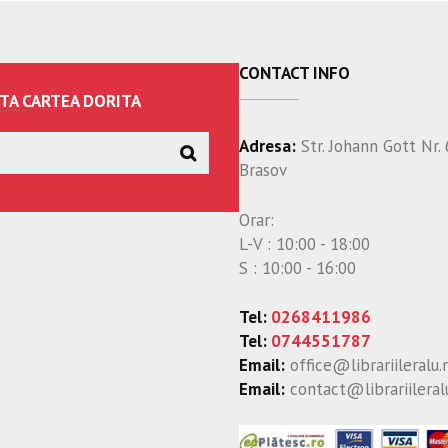
CONTACT INFO
TA CARTEA DORITA
Adresa:
Str. Johann Gott Nr. 
Brasov
Orar:
L-V : 10:00 - 18:00
S : 10:00 - 16:00
Tel:
0268411986
Tel:
0744551787
Email:
office@librariileralu.
Email:
contact@librariileral