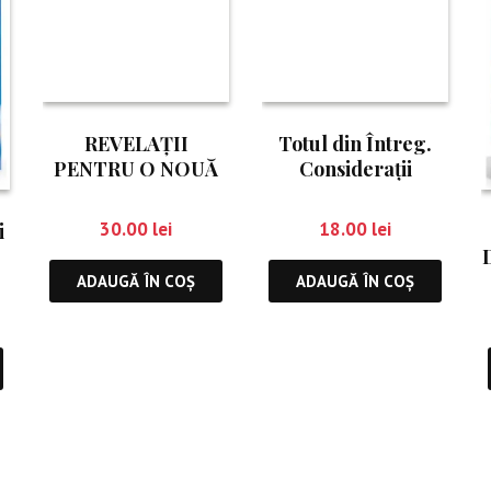
REVELAȚII
Totul din Întreg.
PENTRU O NOUĂ
Consideraţii
ERĂ. CHEIA
profunde, pentru o
REINSTAURĂRII
viaţă mai înaltă
30.00
lei
18.00
lei
i
RAIULUI PE
PĂMÂNT
ADAUGĂ ÎN COȘ
ADAUGĂ ÎN COȘ