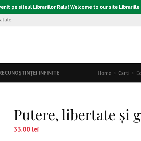
enit pe siteul Librariilor Ralu! Welcome to our site Librariile
natate.
A RECUNOŞTINŢEI INFINITE
Home
Carti
Ed
Putere, libertate şi 
33.00
lei