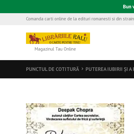
Bun v
Comanda carti online de la edituri romanesti si din strai
Magazinul Tau Online
PUNCTUL DE COTITURĂ
PUTEREA IUBIRII ŞI 