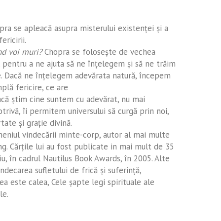
ra se apleacă asupra misterului existenţei şi a
ricirii.
d voi muri?
Chopra se foloseşte de vechea
e, pentru a ne ajuta să ne înţelegem şi să ne trăim
re. Dacă ne înţelegem adevărata natură, începem
plă fericire, ce are
 Dacă ştim cine suntem cu adevărat, nu mai
rivă, îi permitem universului să curgă prin noi,
tate şi graţie divină.
niul vindecării minte-corp, autor al mai multe
g. Cărţile lui au fost publicate in mai mult de 35
iu, în cadrul Nautilus Book Awards, în 2005. Alte
decarea sufletului de frică şi suferinţă,
a este calea, Cele şapte legi spirituale ale
le.