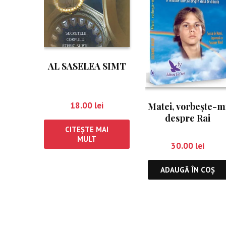
AL SASELEA SIMT
18.00
lei
Matei, vorbește-m
despre Rai
CITEȘTE MAI
MULT
30.00
lei
ADAUGĂ ÎN COȘ