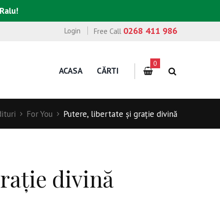
 Ralu!
0268 411 986
Login
Free Call
0
ACASA
CĂRTI
ituri
For You
Putere, libertate şi graţie divină
graţie divină