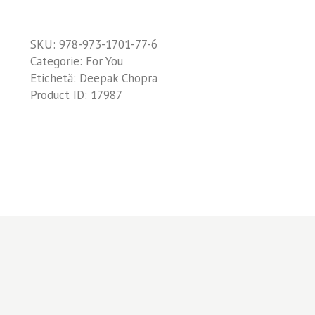
libertate
şi
SKU:
978-973-1701-77-6
graţie
Categorie:
For You
divină
Etichetă:
Deepak Chopra
Product ID:
17987