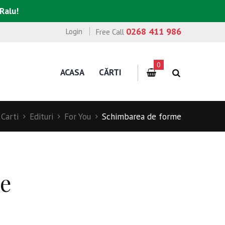
 Ralu!
0268 411 986
Login
Free Call
0
ACASA
CĂRTI
Carti
Edituri
For You
Schimbarea de forme
e