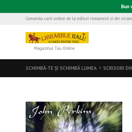
Bun v
Comanda carti online de la edituri romanesti si din strai
Magazinul Tau Online
SCHIMBĂ-TE ŞI SCHIMBĂ LUMEA
SCRISORI DI