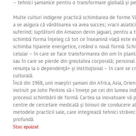
– tehnici şamanice pentru o transformare globală şi pe
Multe culturi indigene practică schimbarea de forme. Vân
a se asigura că vânătoarea va avea succes; vracii asiatic
suferind; luptătorii din Amazon devin jaguari, pentru a t
schimbă forma înţeleg că tot ce înseamnă viaţă este ene
schimba tiparele energetice, creând o nouă formă. Schi
celular – în care se face transformarea din om în plant
sau în care se pierde din greutatea corporală; persona
renunţa la o dependenţă> şi instituţional – în care se 
culturală.
Încă din 1968, unii maeştri şamani din Africa, Asia, Orie
instruit pe John Perkins să-i înveţe pe cei din lumea ind
procesul schimbării de formă. Cartea sa inovatoare vă po
centre de cercetare medicală şi birouri de conducere al
metodele practicii sale, care integrează tehnici străve
profundă.
Stoc epuizat