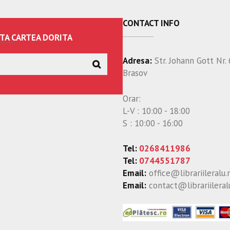
CONTACT INFO
TA CARTEA DORITA
Adresa:
Str. Johann Gott Nr. 
Brasov
Orar:
L-V : 10:00 - 18:00
S : 10:00 - 16:00
Tel:
0268411986
Tel:
0744551787
Email:
office@librariileralu.
Email:
contact@librariileral