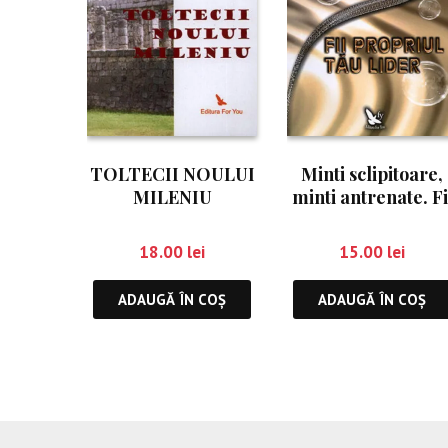
TOLTECII NOULUI
Minti sclipitoare,
MILENIU
minti antrenate. Fi
propriul tau lider
18.00
lei
15.00
lei
ADAUGĂ ÎN COȘ
ADAUGĂ ÎN COȘ