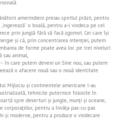
rsonală
ătorii amerindieni preiau spiritul prăzii, pentru
i „ingerează” o boală, pentru a-l vindeca pe cel
rece prin junglă fără să facă zgomot. Cei care îşi
rgie şi că, prin concentrarea intenţiei, putem
mbarea de forme poate avea loc pe trei niveluri:
ă sau animal,
l – în care putem deveni un Sine nou, sau putem
creează o afacere nouă sau o nouă identitate
ntul Mijlociu şi continentele americane l-au
ustrializată, tehnicile puternice folosite în
artă spre deserturi şi jungle, munţi şi oceane,
e corporaţiilor, pentru a învăţa pas-cu-pas
chi şi moderne, pentru a produce o vindecare