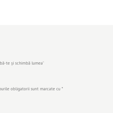
mbă-te şi schimbă lumea”
rile obligatorii sunt marcate cu
*