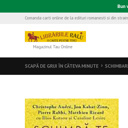
Bun v
Comanda carti online de la edituri romanesti si din strai
Magazinul Tau Online
SCAPĂ DE GRIJI ÎN CÂTEVA MINUTE
SCHIMBAR