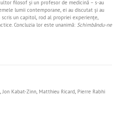
cultor filosof şi un profesor de medicină – s-au
lemele lumii contemporane, ei au discutat şi au
 scris un capitol, rod al propriei experienţe,
ractice. Concluzia lor este unanimă:
Schimbându-ne
,
Jon Kabat-Zinn
,
Matthieu Ricard
,
Pierre Rabhi