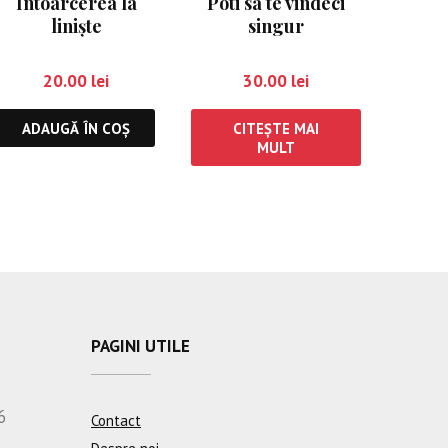
Întoarcerea la
Poti sa te vindeci
linişte
singur
20.00
lei
30.00
lei
ADAUGĂ ÎN COȘ
CITEȘTE MAI
MULT
PAGINI UTILE
6
Contact