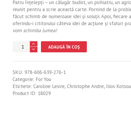
Patru înţelepţi – un călugăr budist, un psihiatru, un agri
reunit pentru a scrie această carte. Pornind de la prob
făcut schimb de numeroase idei şi soluţii. Apoi, fiecare a
oferindu-i cititorului câteva idei de acţiune şi sfaturi p
vom schimba lumea!
Cantitate
ADAUGĂ ÎN COȘ
Schimbă-
te
şi
SKU:
978-606-639-276-1
schimbă
Categorie:
For You
lumea
Etichete:
Caroline Lesire
,
Christophe Andre
,
Ilios Kotsou
Product ID:
18029