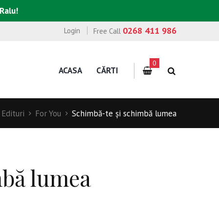
 Ralu!
0268 411 986
Login
Free Call
0
ACASA
CĂRTI
Edituri
For You
Schimbă-te şi schimbă lumea
mbă lumea