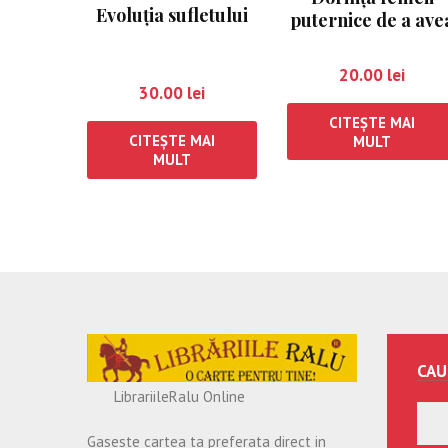
Evoluţia sufletului
puternice de a ave
un bărbat puterni
20.00
lei
30.00
lei
CITEȘTE MAI
CITEȘTE MAI
MULT
MULT
CAU
LibrariileRalu Online
Gaseste cartea ta preferata direct in