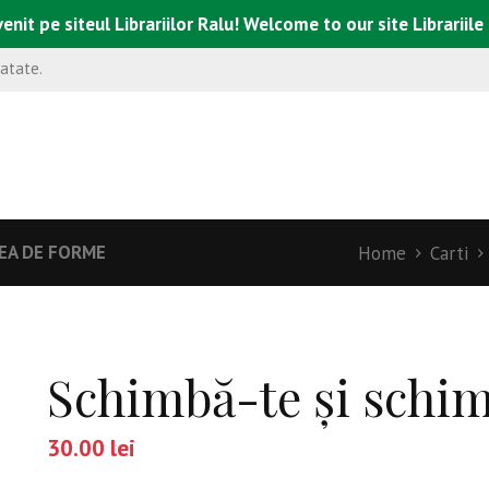
enit pe siteul Librariilor Ralu! Welcome to our site Librariile
natate.
EA DE FORME
Home
Carti
Schimbă-te şi schi
30.00
lei