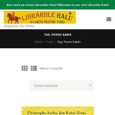
Bun venit pe siteul Librariilor Ralu! Welcome to our site Librariile Ralu!
Magazinul Tau Online
TAG: PIERRE RABHI
Home
Carti
Tag: Pierre Rabhi
Afișez 1 rezultat