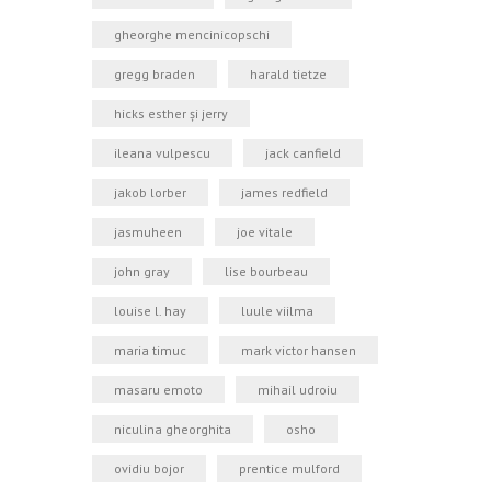
gheorghe mencinicopschi
gregg braden
harald tietze
hicks esther şi jerry
ileana vulpescu
jack canfield
jakob lorber
james redfield
jasmuheen
joe vitale
john gray
lise bourbeau
louise l. hay
luule viilma
maria timuc
mark victor hansen
masaru emoto
mihail udroiu
niculina gheorghita
osho
ovidiu bojor
prentice mulford