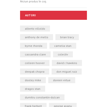
Niciun produs în coș.
AUTORI
alberto villoldo
anthony de mello
brian tracy
byrne rhonda
camelia stan
cassandra clare
colectiv
colleen hoover
david r. hawkins
deepak chopra
don miguel ruiz
dooley mike
doreen virtue
dragos stan
dumitru constantin-dulcan
frank herbert
george avanu