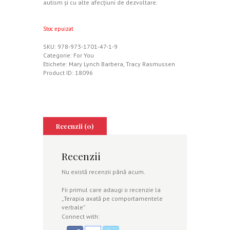
autism şi cu alte afecţiuni de dezvoltare.
Stoc epuizat
SKU:
978-973-1701-47-1-9
Categorie:
For You
Etichete:
Mary Lynch Barbera
,
Tracy Rasmussen
Product ID:
18096
Recenzii (0)
Recenzii
Nu există recenzii până acum.
Fii primul care adaugi o recenzie la
„Terapia axată pe comportamentele
verbale”
Connect with: