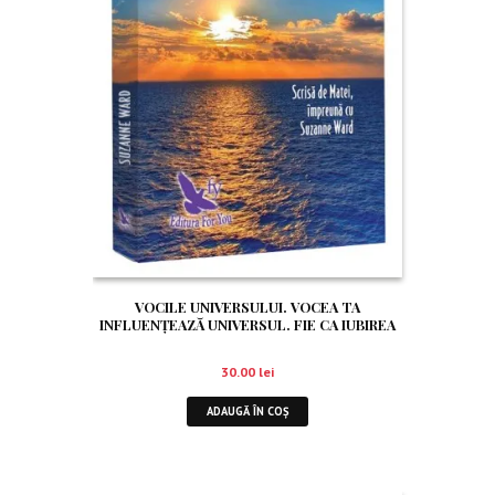
VOCILE UNIVERSULUI. VOCEA TA
INFLUENȚEAZĂ UNIVERSUL. FIE CA IUBIREA
SĂ O CĂLĂUZEASCĂ!
30.00
lei
ADAUGĂ ÎN COȘ