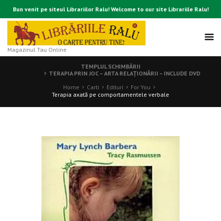
Bun venit pe siteul Librariilor Ralu! Welcome to our site Librariile Ralu!
Magazinul Tau Online
TEMPLUL SCHIMBĂRII
TERAPIA PRIN JOC – ARTA RELAŢIONĂRII – INCLUDE DVD
Home
Carti
Edituri
For You
Terapia axată pe comportamentele verbale