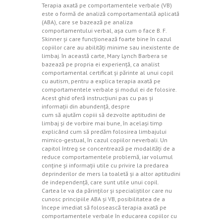
Terapia axată pe comportamentele verbale (VB)
este o formă de analiză comportamentală aplicată
(ABA), care se bazează pe analiza
comportamentului verbal, aşa cum o face B. F.
Skinner şi care funcţionează foarte bine în cazul
copiilor care au abilităţi minime sau inexistente de
limbaj. în această carte, Mary Lynch Barbera se
bazează pe propria ei experienţă, ca analist
comportamental certificat şi părinte al unui copil
cu autism, pentru a explica terapia axată pe
comportamentele verbale şi modul ei de folosire.
Acest ghid oferă instrucţiuni pas cu pas şi
informaţii din abundenţă, despre
cum să ajutăm copiii să dezvolte aptitudini de
limbaj şi de vorbire mai bune, în acelaşi timp
explicând cum să predăm folosirea limbajului
mimico-gestual, în cazul copiilor neverbali. Un
capitol întreg se concentrează pe modalităţi de a
reduce comportamentele problemă, iar volumul
conţine şi informaţii utile cu privire la predarea
deprinderilor de mers la toaletă şi a altor aptitudini
de independenţă, care sunt utile unui copil.
Cartea le va da părinţilor şi specialiştilor care nu
cunosc principiile ABA şi VB, posibilitatea de a
începe imediat să folosească terapia axată pe
comportamentele verbale în educarea copiilor cu