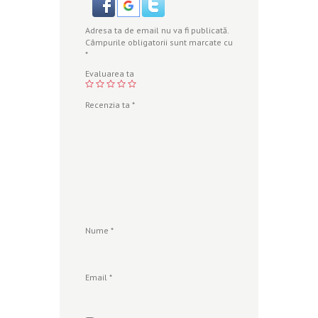
Adresa ta de email nu va fi publicată.
Câmpurile obligatorii sunt marcate cu
*
Evaluarea ta
Recenzia ta
*
Nume
*
Email
*