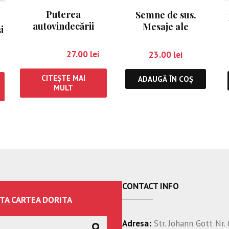
Puterea
Semne de sus.
autovindecării
Mesaje ale
i
îngerilor care îţi
pot călăuzi
30.00
lei
27.00
lei
23.00
lei
alegerile în viaţă
CITEȘTE MAI
ADAUGĂ ÎN COȘ
MULT
CONTACT INFO
TA CARTEA DORITA
Adresa:
Str. Johann Gott Nr. 