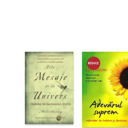
REDUCE
RE!