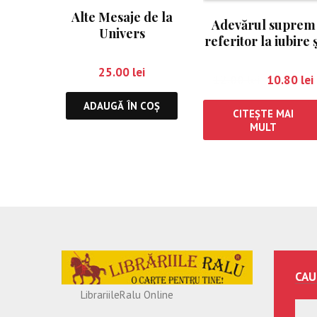
Alte Mesaje de la
Adevărul suprem
Univers
referitor la iubire ş
fericire
25.00
lei
12.00
lei
10.80
lei
ADAUGĂ ÎN COȘ
CITEȘTE MAI
MULT
CAU
LibrariileRalu Online