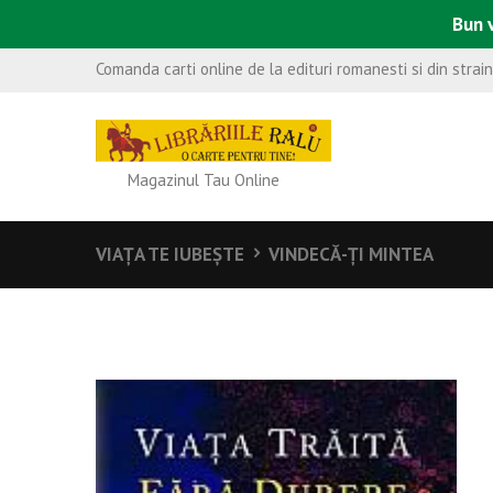
Bun v
Comanda carti online de la edituri romanesti si din strai
Magazinul Tau Online
VIAŢA TE IUBEŞTE
VINDECĂ-ŢI MINTEA