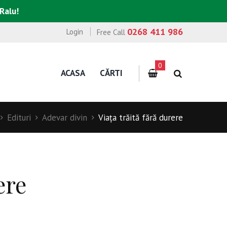
 Ralu!
0268 411 986
Login
Free Call
0
ACASA
CĂRTI
Edituri
Adevar divin
Viaţa trăită fără durere
ere