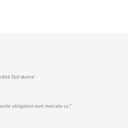
trăită fără durere”
rile obligatorii sunt marcate cu
*