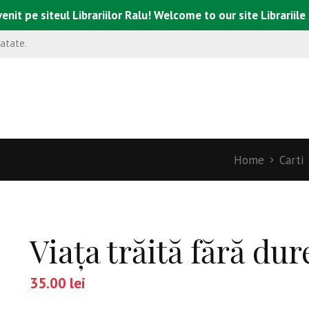
enit pe siteul Librariilor Ralu! Welcome to our site Librariile
natate.
Home
Carti
Viaţa trăită fără dur
35.00
lei