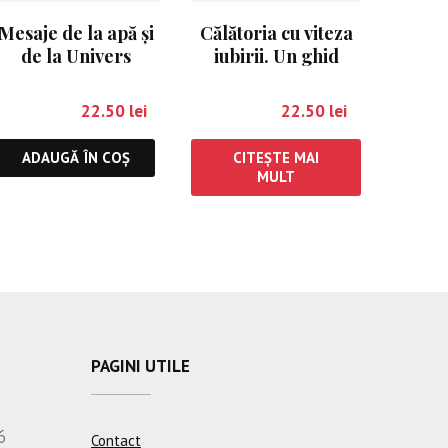
Mesaje de la apă şi
Călătoria cu viteza
de la Univers
iubirii. Un ghid
pentru o viaţă trăită
în pace şi fără
25.00
lei
22.50
lei
25.00
lei
22.50
lei
teamă
ADAUGĂ ÎN COȘ
CITEȘTE MAI
MULT
PAGINI UTILE
6
Contact