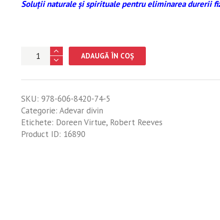
Soluţii naturale şi spirituale pentru eliminarea durerii fi
Cantitate
ADAUGĂ ÎN COȘ
Viaţa
trăită
fără
SKU:
978-606-8420-74-5
durere
Categorie:
Adevar divin
Etichete:
Doreen Virtue
,
Robert Reeves
Product ID:
16890