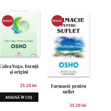
REDUCE
REDUCE
RE!
RE!
Calea Yoga. Esență
și origini
29.00
lei
23.20
lei
Farmacie pentru
suflet
ADAUGĂ ÎN COȘ
29.00
lei
23.20
lei