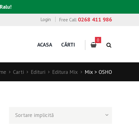
 Ralu!
0268 411 986
Login
Free Call
0
ACASA
CĂRTI
me
Carti
Edituri
Editura Mix
Mix > OSHO