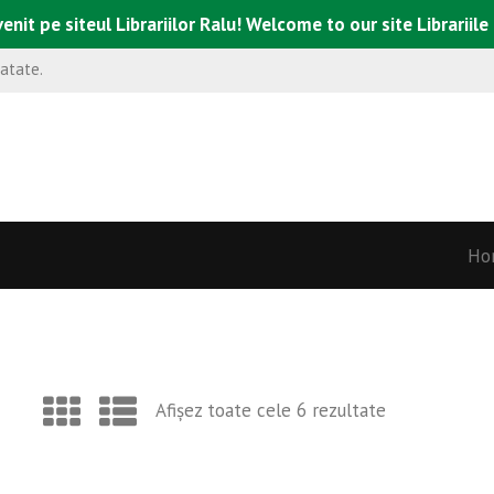
enit pe siteul Librariilor Ralu! Welcome to our site Librariile
natate.
Ho
Afișez toate cele 6 rezultate