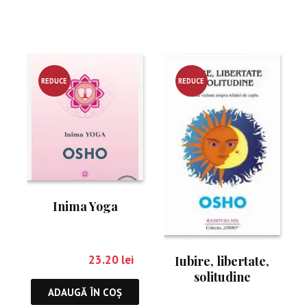
REDUCE
REDUCE
RE!
RE!
Inima Yoga
29.00
lei
23.20
lei
Iubire, libertate,
solitudine
ADAUGĂ ÎN COȘ