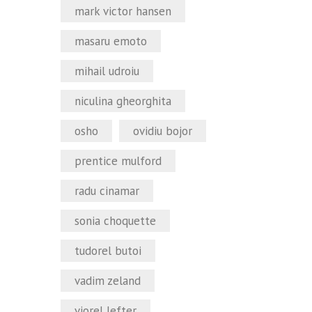
mark victor hansen
masaru emoto
mihail udroiu
niculina gheorghita
osho
ovidiu bojor
prentice mulford
radu cinamar
sonia choquette
tudorel butoi
vadim zeland
viorel lefter