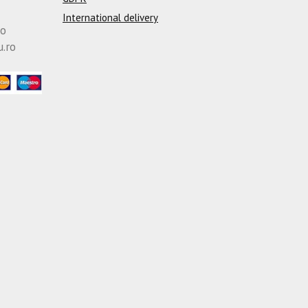
International delivery
ro
u.ro