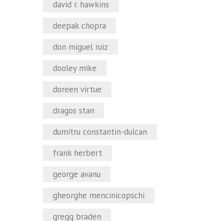
david r. hawkins
deepak chopra
don miguel ruiz
dooley mike
doreen virtue
dragos stan
dumitru constantin-dulcan
frank herbert
george avanu
gheorghe mencinicopschi
gregg braden