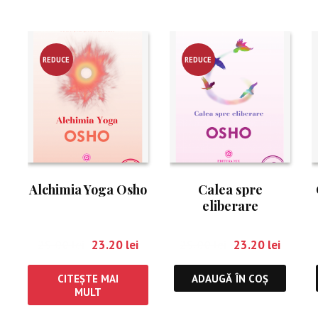
REDUCE
REDUCE
RE!
RE!
Alchimia Yoga Osho
Calea spre
eliberare
29.00
lei
23.20
lei
29.00
lei
23.20
lei
CITEȘTE MAI
ADAUGĂ ÎN COȘ
MULT