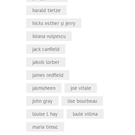
harald tietze
hicks esther şi jerry
ileana vulpescu
jack canfield
jakob lorber
james redfield
jasmuheen
joe vitale
john gray
lise bourbeau
louise l. hay
luule viilma
maria timuc