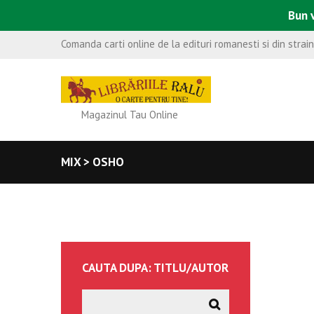
Bun v
Comanda carti online de la edituri romanesti si din strai
Magazinul Tau Online
MIX > OSHO
CAUTA DUPA: TITLU/AUTOR