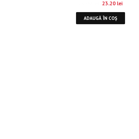
29.00
lei
23.20
lei
ADAUGĂ ÎN COȘ