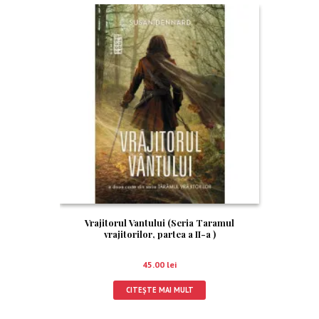
Vrajitorul Vantului (Seria Taramul
vrajitorilor, partea a II-a )
45.00
lei
CITEȘTE MAI MULT