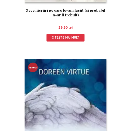
Zece lucruri pe care le-am facut (si probabil
n-ar fi trebuit)
29.90
lei
CITEȘTE MAI MULT
REDUCE
RE!