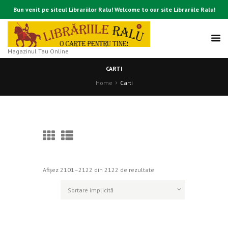
Bun venit pe siteul Librariilor Ralu! Welcome to our site Librariile Ralu!
Magazinul Tau Online
CARTI
Home
Carti
Afișez 2101–2122 din 2122 de rezultate