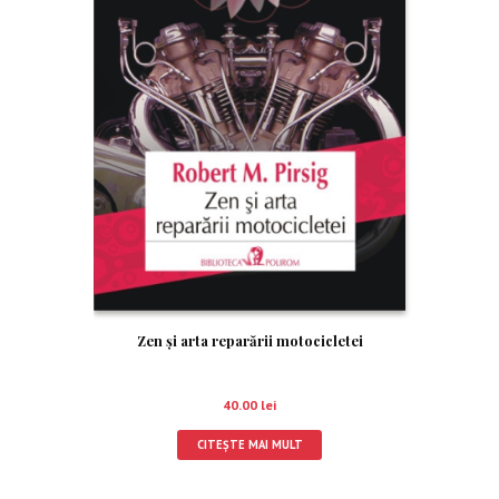
Zen și arta reparării motocicletei
40.00
lei
CITEȘTE MAI MULT