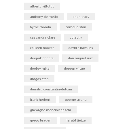
alberto villoldo
anthony de mello
brian tracy
byrne rhonda
camelia stan
cassandra clare
colectiv
colleen hoover
david r. hawkins
deepak chopra
don miguel ruiz
dooley mike
doreen virtue
dragos stan
dumitru constantin-dulcan
frank herbert
george avanu
gheorghe mencinicopschi
gregg braden
harald tietze