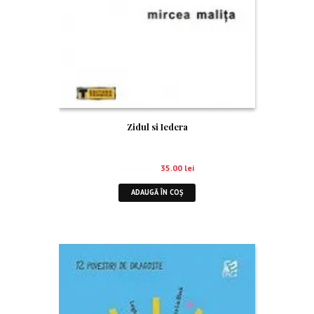
Zidul si Iedera
50.00
lei
35.00
lei
ADAUGĂ ÎN COȘ