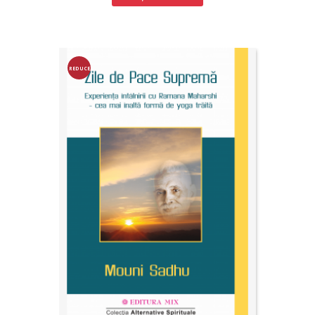
REDUCE
RE!