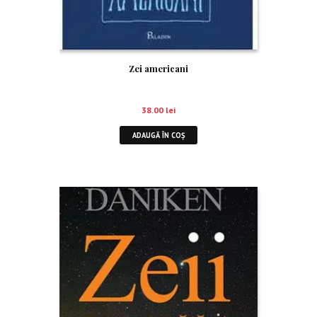
Zei americani
38.00
lei
ADAUGĂ ÎN COȘ