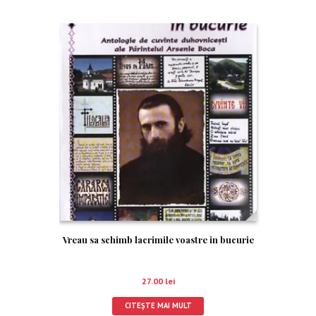
Vreau sa schimb lacrimile voastre in bucurie
27.00
lei
CITEȘTE MAI MULT