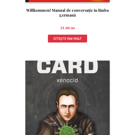
Willkommen! Manual de conversație in limba
germană
25.00
lei
CITEȘTE MAI MULT