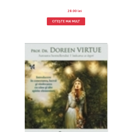
35.00
lei
28.00
lei
CITEȘTE MAI MULT