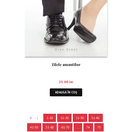
Zilele amantilor
25.00
lei
ADAUGĂ ÎN COȘ
1-10
11-20
21-30
31-40
41-50
51-60
61-70
…
74
75