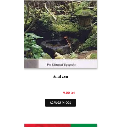
Anul zen
25.00
lei
9.00
lei
ADAUGĂ ÎN COȘ