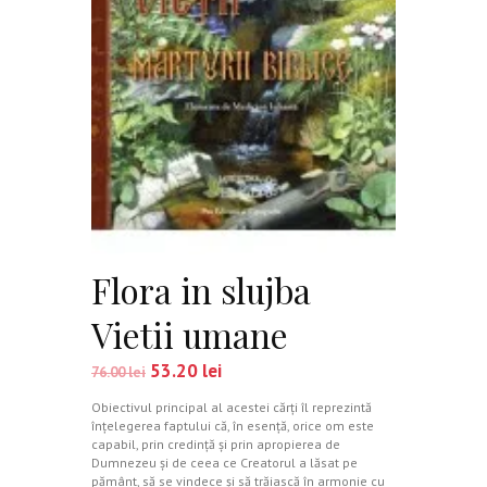
Flora in slujba
Vietii umane
53.20
lei
76.00
lei
Obiectivul principal al acestei cărţi îl reprezintă
înţelegerea faptului că, în esenţă, orice om este
capabil, prin credinţă şi prin apropierea de
Dumnezeu şi de ceea ce Creatorul a lăsat pe
pământ, să se vindece şi să trăiască în armonie cu