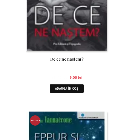
De ce ne nastem?
15.00
lei
9.00
lei
ADAUGĂ ÎN COȘ
REDUCE
RE!