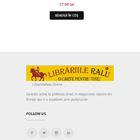
27.00
lei
ADAUGĂ ÎN COȘ
LibrariileRalu Online
Gaseste cartea ta preferata direct in magazinele noastre din
Brasov sau ti-o expediem prin posta/curier.
FOLLOW US