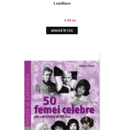
Londinos
27.00
lei
9.00
lei
ADAUGĂ ÎN COȘ