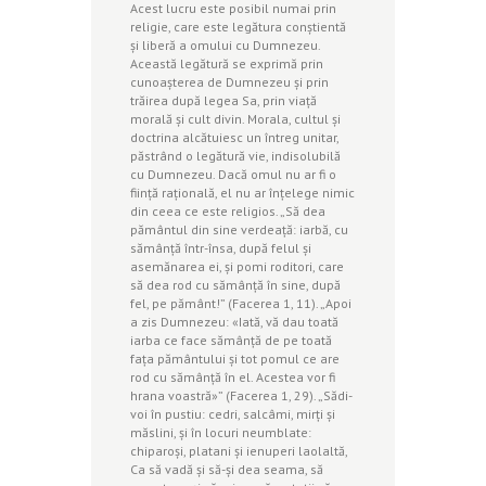
Acest lucru este posibil numai prin
religie, care este legătura conştientă
şi liberă a omului cu Dumnezeu.
Această legătură se exprimă prin
cunoaşterea de Dumnezeu şi prin
trăirea după legea Sa, prin viaţă
morală şi cult divin. Morala, cultul şi
doctrina alcătuiesc un întreg unitar,
păstrând o legătură vie, indisolubilă
cu Dumnezeu. Dacă omul nu ar fi o
fiinţă raţională, el nu ar înţelege nimic
din ceea ce este religios. „Să dea
pământul din sine verdeaţă: iarbă, cu
sămânţă într-însa, după felul şi
asemănarea ei, şi pomi roditori, care
să dea rod cu sămânţă în sine, după
fel, pe pământ!” (Facerea 1, 11). „Apoi
a zis Dumnezeu: «Iată, vă dau toată
iarba ce face sămânţă de pe toată
faţa pământului şi tot pomul ce are
rod cu sămânţă în el. Acestea vor fi
hrana voastră»” (Facerea 1, 29). „Sădi-
voi în pustiu: cedri, salcâmi, mirţi şi
măslini, şi în locuri neumblate:
chiparoşi, platani şi ienuperi laolaltă,
Ca să vadă şi să-şi dea seama, să