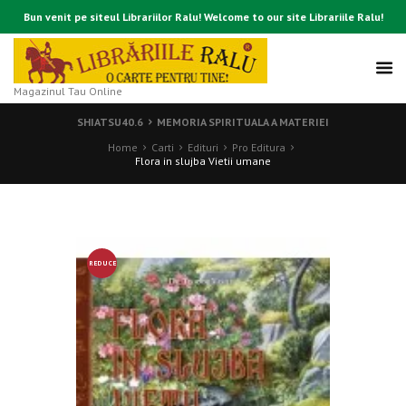
Bun venit pe siteul Librariilor Ralu! Welcome to our site Librariile Ralu!
Magazinul Tau Online
SHIATSU40.6
MEMORIA SPIRITUALA A MATERIEI
Home
Carti
Edituri
Pro Editura
Flora in slujba Vietii umane
REDUCE
RE!