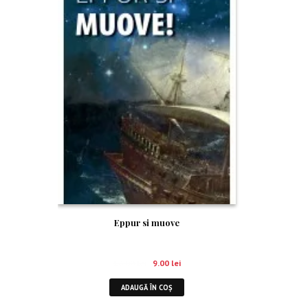
Eppur si muove
18.00
lei
9.00
lei
ADAUGĂ ÎN COȘ