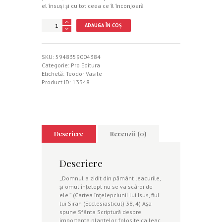
el însuşi şi cu tot ceea ce îl înconjoară
Cantitate
ADAUGĂ ÎN COȘ
Flora
in
slujba
Vietii
SKU:
5948359004384
umane
Categorie:
Pro Editura
Etichetă:
Teodor Vasile
Product ID:
13348
Descriere
Recenzii (0)
Descriere
„Domnul a zidit din pământ leacurile,
şi omul înţelept nu se va scârbi de
ele.” (Cartea înţelepciunii lui Isus, fiul
lui Sirah (Ecclesiasticul) 38, 4) Aşa
spune Sfânta Scriptură despre
importanţa plantelor, folosite ca leac