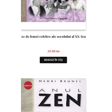
50 de femei celebre ale secolului al XX-lea
29.00
lei
ADAUGĂ ÎN COȘ
REDUCE
RE!