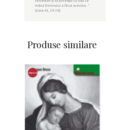
cerceteze şi să priceapă cu toţii că
mâna Domnului a făcut acestea…”
(Isaia 41, 19-20).
Produse similare
REDUCE
RE!