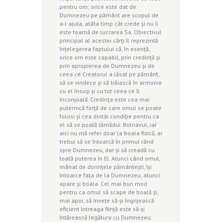
pentru om; orice este dat de
Dumnezeu pe pământ are scopul de
a‑l ajuta, atâta timp cât crede şi nu îi
este teamă de lucrarea Sa. Obiectivul
principal al acestei cărţi îl reprezintă
înţelegerea faptului că, în esenţă,
orice om este capabil, prin credinţă şi
prin apropierea de Dumnezeu şi de
ceea ce Creatorul a lăsat pe pământ,
să se vindece şi să trăiască în armonie
cu el însuşi şi cu tot ceea ce îl
înconjoară. Credinţa este cea mai
puternică forţă de care omul se poate
folosi şi cea dintâi condiţie pentru ca
el să se poată tămădui. Bolnavul, iar
aici nu mă refer doar la boala fizică, ar
trebui să se întoarcă în primul rând
spre Dumnezeu, dar şi să creadă cu
toată puterea în El. Atunci când omul,
mânat de dorinţele pământeşti, îşi
întoarce faţa de la Dumnezeu, atunci
apare şi boala. Cel mai bun mod
pentru ca omul să scape de boală şi,
mai apoi, să înveţe să-şi îngrijească
eficient întreaga fiinţă este să-şi
întărească legătura cu Dumnezeu.