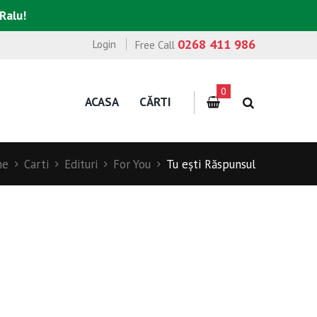
 Ralu!
0268 411 986
Login
Free Call
0
ACASA
CĂRTI
me
Carti
Edituri
For You
Tu eşti Răspunsul