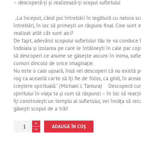
– descoperă-ţi şi realizează-ţi scopul sufletului
„La început, când pui întrebări în legătură cu natura sco
întrebări, în loc să primeşti un răspuns final. Cine su
realizat atât cât sunt aici?
De fapt, adevărul scopului sufletului tău te va conduce î
îndoiala şi izolarea pe care le întâlneşti în cale par cop
să descoperi ce anume se găseşte ascuns în inima, sufletu
comori dincolo de orice imaginaţie.
Nu este o cale uşoară, însă vei descoperi că nu există 
rog ca această carte să îţi fie de folos, ca ghid, în acea
creştere spirituală.” (Michael J. Tamura) Descoperă cum s
spiritului în viaţa ta şi cum să răspunzi – în loc să rea
îţi construieşti un templu al sufletului, vei învăţa să rec
găseşti scopul de a trăi!
Cantitate
ADAUGĂ ÎN COȘ
Tu
eşti