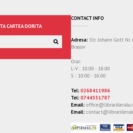
CONTACT INFO
TA CARTEA DORITA
Adresa:
Str. Johann Gott Nr. 
Brasov
Orar:
L-V : 10:00 - 18:00
S : 10:00 - 16:00
Tel:
0268411986
Tel:
0744551787
Email:
office@librariileralu.
Email:
contact@librariileral