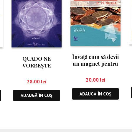
Învaţă cum să devii
QUADO NE
un magnet pentru
VORBEŞTE
bani în 21 de zile
20.00
lei
28.00
lei
ADAUGĂ ÎN COȘ
ADAUGĂ ÎN COȘ