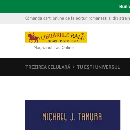
Bun v
Comanda carti online de la edituri romanesti si din strai
Magazinul Tau Online
TREZIREA CELULARĂ
TU EŞTI UNIVERSUL