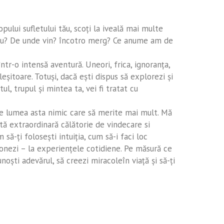
pului sufletului tău, scoţi la iveală mai multe
nt eu? De unde vin? încotro merg? Ce anume am de
ntr-o intensă aventură. Uneori, frica, ignoranţa,
leşitoare. Totuşi, dacă eşti dispus să explorezi şi
l, trupul şi mintea ta, vei fi tratat cu
pe lumea asta nimic care să merite mai mult. Mă
stă extraordinară călătorie de vindecare si
ă-ţi foloseşti intuiţia, cum să-i faci loc
cţionezi – la experienţele cotidiene. Pe măsură ce
unoşti adevărul, să creezi miracoleîn viaţă şi să-ţi